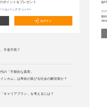
分のポイントをプレゼント
版F
メールバックナンバー
2026
教科
Ve
ログイン
は、不老不死？
時代の「不都合な真実」
・インカム」は寿命が延びる社会の解決策か？
の「キャリアプラン」を考えるには？