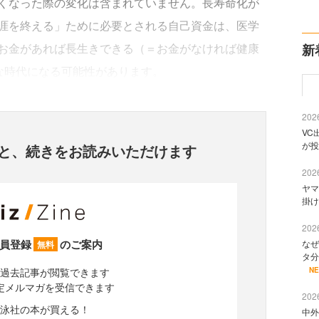
くなった際の変化は含まれていません。長寿命化が
涯を終える」ために必要とされる自己資金は、医学
お金があれば長生きできる（＝お金がなければ健康
新
な時代になる可能性があります。
2026
VC
が投
と、
続きをお読みいただけます
2026
ヤマ
掛け
2026
員登録
のご案内
なぜ
無料
タ分
過去記事が閲覧できます
N
定メルマガを受信できます
2026
泳社の本が買える！
中外