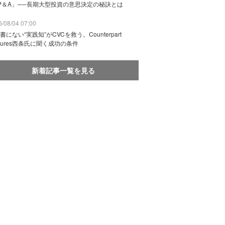
P＆A」──長期大型投資の意思決定の秘訣とは
/08/04 07:00
書にない“実践知”がCVCを救う。Counterpart
ntures西条氏に聞く成功の条件
新着記事一覧を見る