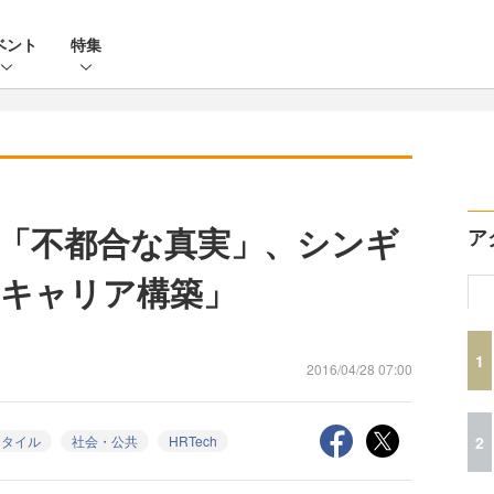
ベント
特集
「不都合な真実」、シンギ
ア
キャリア構築」
1
2016/04/28 07:00
2
スタイル
社会・公共
HRTech