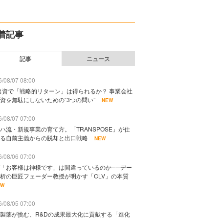
着記事
記事
ニュース
/08/07 08:00
出資で「戦略的リターン」は得られるか？ 事業会社
資を無駄にしないための“3つの問い”
NEW
/08/07 07:00
ハ流・新規事業の育て方。「TRANSPOSE」が仕
る自前主義からの脱却と出口戦略
NEW
/08/06 07:00
「お客様は神様です」は間違っているのか──デー
析の巨匠フェーダー教授が明かす「CLV」の本質
EW
/08/05 07:00
製薬が挑む、R&Dの成果最大化に貢献する「進化