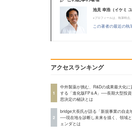
池見 幸浩（イケミ 
※プロフィールは、執筆時点
この著者の最近の執
アクセスランキング
中外製薬が挑む、R&Dの成果最大化に
1
する「進化版FP＆A」──長期大型投
思決定の秘訣とは
bridge大長氏が語る「新規事業の自走
2
──現在地を診断し未来を描く、領域
ェンダとは