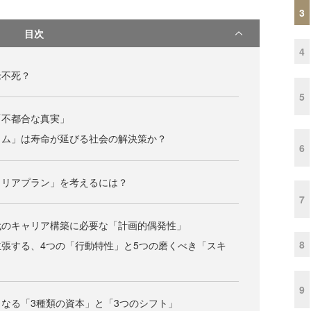
3
目次
4
老不死？
5
「不都合な真実」
カム」は寿命が延びる社会の解決策か？
6
ャリアプラン」を考えるには？
7
代のキャリア構築に必要な「計画的偶発性」
8
張する、4つの「行動特性」と5つの磨くべき「スキ
9
なる「3種類の資本」と「3つのシフト」