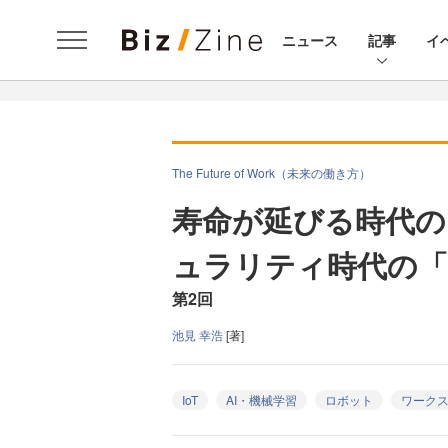
ニュース
記事
イ
The Future of Work（未来の働き方）
寿命が延びる時代の
ュラリティ時代の「
第2回
池見 幸浩
[著]
IoT
AI・機械学習
ロボット
ワーク