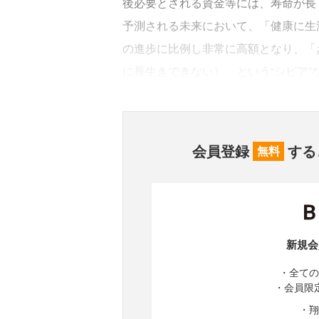
後必要とされる資金等には、寿命が長
予測される未来において、「健康に生
の進歩に比例し非常に高額となり、「
に長生きできない）」という“シビア”
会員登録
する
無料
新規会
・全ての
・会員限
・翔