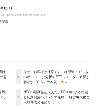
ユキヒロ）
、または直近の記事の寄稿時点での内容です
筆記事
貢献
なぜ「お客様は神様です」は間違っている
資の意
6
のか──データ分析の巨匠フェーダー教授が
明かす「CLV」の本質
NEW
地図」
NECの最高益を支えた、FP＆Aによる短期
とアジ
7
と長期利益のジレンマ克服──経営可視化と
人材育成の秘訣とは