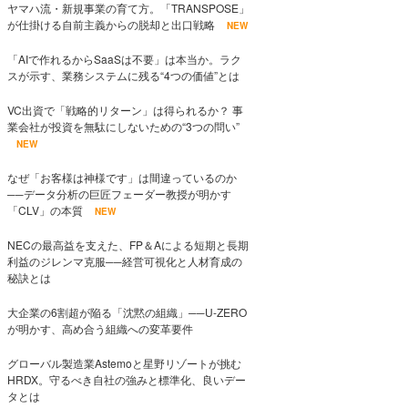
ヤマハ流・新規事業の育て方。「TRANSPOSE」
が仕掛ける自前主義からの脱却と出口戦略
NEW
「AIで作れるからSaaSは不要」は本当か。ラク
スが示す、業務システムに残る“4つの価値”とは
VC出資で「戦略的リターン」は得られるか？ 事
業会社が投資を無駄にしないための“3つの問い”
NEW
なぜ「お客様は神様です」は間違っているのか
──データ分析の巨匠フェーダー教授が明かす
「CLV」の本質
NEW
NECの最高益を支えた、FP＆Aによる短期と長期
利益のジレンマ克服──経営可視化と人材育成の
秘訣とは
大企業の6割超が陥る「沈黙の組織」──U-ZERO
が明かす、高め合う組織への変革要件
グローバル製造業Astemoと星野リゾートが挑む
HRDX。守るべき自社の強みと標準化、良いデー
タとは