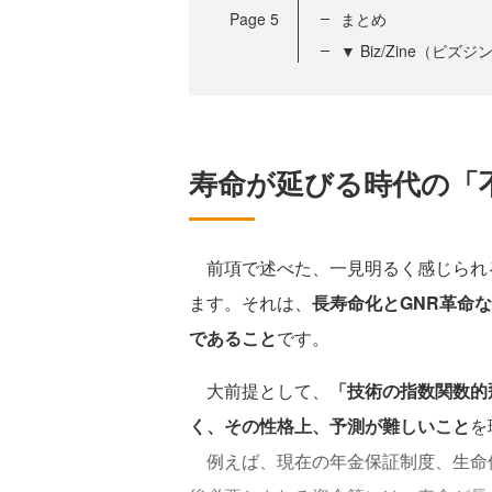
Page
5
まとめ
▼ Biz/Zine（ビ
寿命が延びる時代の「
前項で述べた、一見明るく感じられ
ます。それは、
長寿命化とGNR革命
であること
です。
大前提として、
「技術の指数関数的
く、その性格上、予測が難しいこと
を
例えば、現在の年金保証制度、生命