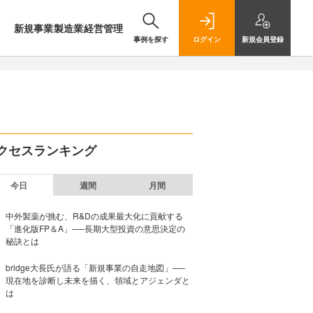
新規事業
製造業
経営管理
事例を探す
ログイン
新規
会員登録
クセスランキング
今日
週間
月間
中外製薬が挑む、R&Dの成果最大化に貢献する
「進化版FP＆A」──長期大型投資の意思決定の
秘訣とは
bridge大長氏が語る「新規事業の自走地図」──
現在地を診断し未来を描く、領域とアジェンダと
は