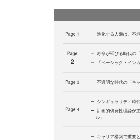
Page
1
進化する人類は、不
Page
寿命が延びる時代の
2
「ベーシック・イン
Page
3
不透明な時代の「キ
シンギュラリティ時
Page
4
計画的偶発性理論が主
ル」
キャリア構築で重要と