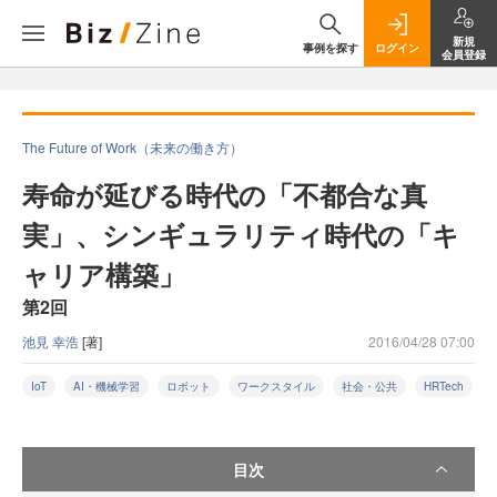
新規
事例を探す
ログイン
会員登録
The Future of Work（未来の働き方）
寿命が延びる時代の「不都合な真
実」、シンギュラリティ時代の「キ
ャリア構築」
第2回
池見 幸浩
[著]
2016/04/28 07:00
IoT
AI・機械学習
ロボット
ワークスタイル
社会・公共
HRTech
目次