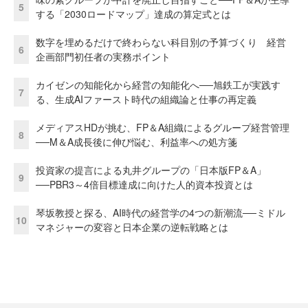
5
する「2030ロードマップ」達成の算定式とは
数字を埋めるだけで終わらない科目別の予算づくり 経営
6
企画部門初任者の実務ポイント
カイゼンの知能化から経営の知能化へ──旭鉄工が実践す
7
る、生成AIファースト時代の組織論と仕事の再定義
メディアスHDが挑む、FP＆A組織によるグループ経営管理
8
──M＆A成長後に伸び悩む、利益率への処方箋
投資家の提言による丸井グループの「日本版FP＆A」
9
──PBR3～4倍目標達成に向けた人的資本投資とは
琴坂教授と探る、AI時代の経営学の4つの新潮流──ミドル
10
マネジャーの変容と日本企業の逆転戦略とは