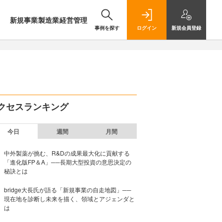
新規事業
製造業
経営管理
事例を探す
ログイン
新規
会員登録
クセスランキング
今日
週間
月間
中外製薬が挑む、R&Dの成果最大化に貢献する
「進化版FP＆A」──長期大型投資の意思決定の
秘訣とは
bridge大長氏が語る「新規事業の自走地図」──
現在地を診断し未来を描く、領域とアジェンダと
は