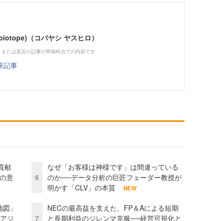
iotope)（コバヤシ ヤスヒロ）
、または直近の記事の寄稿時点での内容です
筆記事
貢献
なぜ「お客様は神様です」は間違っている
資の意
6
のか──データ分析の巨匠フェーダー教授が
明かす「CLV」の本質
NEW
地図」
NECの最高益を支えた、FP＆Aによる短期
とアジ
7
と長期利益のジレンマ克服──経営可視化と