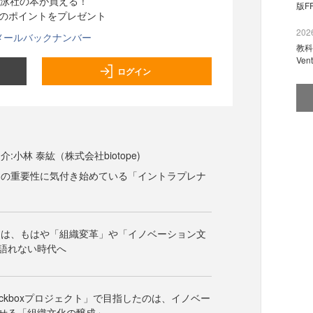
泳社の本が買える！
版F
分のポイントをプレゼント
2026
メールバックナンバー
教科
Ve
ログイン
:小林 泰紘（株式会社biotope)
その重要性に気付き始めている「イントラプレナ
ンは、もはや「組織変革」や「イノベーション文
語れない時代へ
Kickboxプロジェクト」で目指したのは、イノベー
せる「組織文化の醸成」