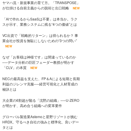
ヤマハ流・新規事業の育て方。「TRANSPOSE」
が仕掛ける自前主義からの脱却と出口戦略
NEW
「AIで作れるからSaaSは不要」は本当か。ラク
スが示す、業務システムに残る“4つの価値”とは
VC出資で「戦略的リターン」は得られるか？ 事
業会社が投資を無駄にしないための“3つの問い”
NEW
なぜ「お客様は神様です」は間違っているのか
──データ分析の巨匠フェーダー教授が明かす
「CLV」の本質
NEW
NECの最高益を支えた、FP＆Aによる短期と長期
利益のジレンマ克服──経営可視化と人材育成の
秘訣とは
大企業の6割超が陥る「沈黙の組織」──U-ZERO
が明かす、高め合う組織への変革要件
グローバル製造業Astemoと星野リゾートが挑む
HRDX。守るべき自社の強みと標準化、良いデー
タとは