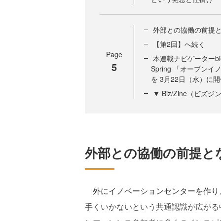
外部との協働の前提
【第2回】へ続く
Page
本連載ナビゲーターbiot
5
Spring 「オープ
を 3月22日（水）に
▼ Biz/Zine（ビ
外部との協働の前提と
外にイノベーションセンターを作り
手くいかないという共通認識が広がる中