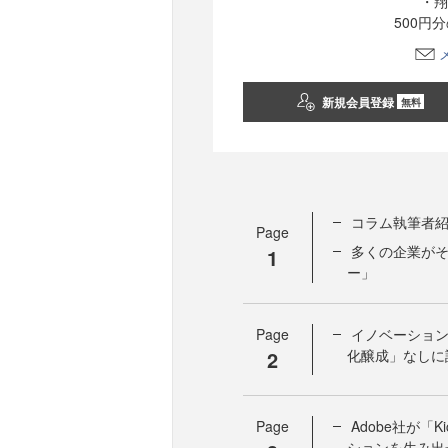
・翔
500円
新規会員登録
無料
コラム執筆者紹介
Page
多くの企業が
1
ー」
Page
イノベーショ
2
化醸成」なしに
Page
Adobe社が「
ションを生み出