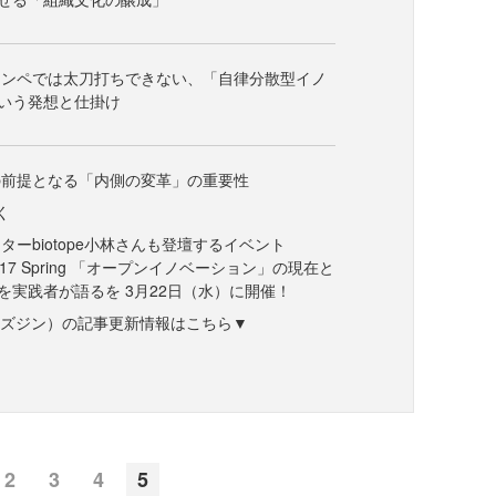
コンペでは太刀打ちできない、「自律分散型イノ
いう発想と仕掛け
の前提となる「内側の変革」の重要性
く
ターbiotope小林さんも登壇するイベント
ay 2017 Spring 「オープンイノベーション」の現在と
を実践者が語るを 3月22日（水）に開催！
ne（ビズジン）の記事更新情報はこちら▼
2
3
4
5