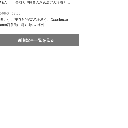
P＆A」──長期大型投資の意思決定の秘訣とは
/08/04 07:00
書にない“実践知”がCVCを救う。Counterpart
ntures西条氏に聞く成功の条件
新着記事一覧を見る