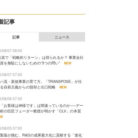
着記事
記事
ニュース
/08/07 08:00
出資で「戦略的リターン」は得られるか？ 事業会社
資を無駄にしないための“3つの問い”
NEW
/08/07 07:00
ハ流・新規事業の育て方。「TRANSPOSE」が仕
る自前主義からの脱却と出口戦略
NEW
/08/06 07:00
「お客様は神様です」は間違っているのか──デー
析の巨匠フェーダー教授が明かす「CLV」の本質
EW
/08/05 07:00
製薬が挑む、R&Dの成果最大化に貢献する「進化