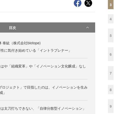
3
4
目次
5
泰紘（株式会社biotope)
要性に気付き始めている「イントラプレナー」
6
もはや「組織変革」や「イノベーション文化醸成」なし
7
kboxプロジェクト」で目指したのは、イノベーションを生み
8
成」
9
では太刀打ちできない、「自律分散型イノベーション」