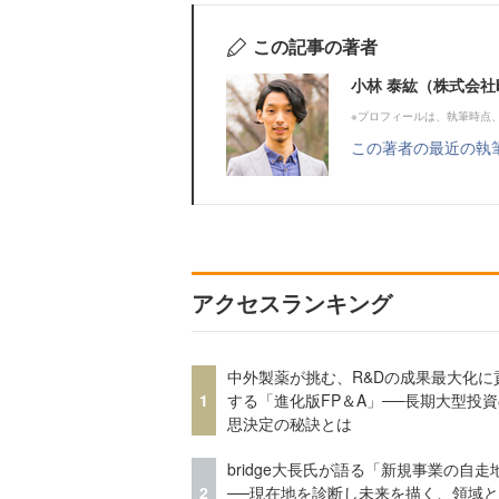
この記事の著者
小林 泰紘（株式会社b
※プロフィールは、執筆時点
この著者の最近の執
アクセスランキング
中外製薬が挑む、R&Dの成果最大化に
1
する「進化版FP＆A」──長期大型投
思決定の秘訣とは
bridge大長氏が語る「新規事業の自走
2
──現在地を診断し未来を描く、領域