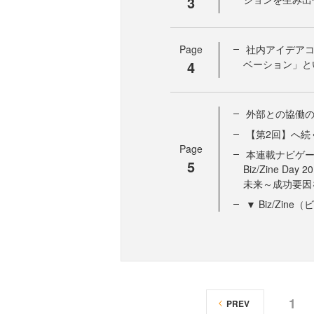
3
Page
社内アイデア
4
ベーション」と
外部との協働
【第2回】へ続
Page
本連載ナビゲー
5
Biz/Zine D
未来～成功要因
▼ Biz/Zi
1
PREV