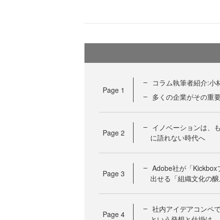
コラム執筆者紹介:小林 
Page
1
多くの企業がその重
イノベーションは、
Page
2
に語れない時代へ
Adobe社が「Kic
Page
3
出せる「組織文化の醸
社内アイデアコンペ
Page
4
という発想と仕掛け