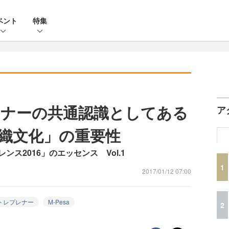
ベント
特集
ナーの共通認識としてある
ア
織文化」の重要性
ス2016」のエッセンス Vol.1
1
2017/01/12 07:00
トレプレナー
M-Pesa
2