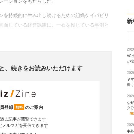
レーションをもたらした。
ンを持続的に生み出し続けるための組織ケイパビリ
新
直面している経営課題に、一石を投じている事例と
2026
VC
が投
と、
続きをお読みいただけます
2026
ヤマ
掛け
2026
なぜ
員登録
のご案内
無料
タ分
N
過去記事が閲覧できます
2026
定メルマガを受信できます
中外