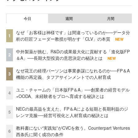
今日
週間
月間
なぜ「お客様は神様です」は間違っているのか──データ分
1
析の巨匠フェーダー教授が明かす「CLV」の本質
NEW
中外製薬が挑む、R&Dの成果最大化に貢献する「進化版FP
2
＆A」──長期大型投資の意思決定の秘訣とは
NEW
なぜ花王の経理パーソンは事業参謀になれるのか──FP＆A
3
機能の再定義、タフアサインメントでの人材育成
ユニ・チャームの「日本版FP＆A」──創業者の経営モデル
4
×OODA、未経験者をプロへ育成する秘訣とは
NECの最高益を支えた、FP＆Aによる短期と長期利益のジ
5
レンマ克服──経営可視化と人材育成の秘訣とは
教科書にない“実践知”がCVCを救う。Counterpart Ventures
6
西条氏に聞く成功の条件