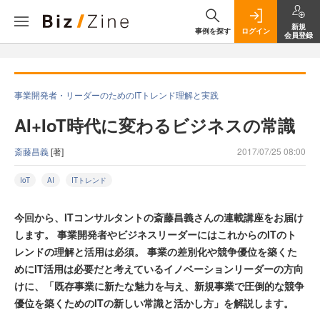
新規
事例を探す
ログイン
会員登録
事業開発者・リーダーのためのITトレンド理解と実践
AI+IoT時代に変わるビジネスの常識
斎藤昌義
[著]
2017/07/25 08:00
IoT
AI
ITトレンド
今回から、ITコンサルタントの斎藤昌義さんの連載講座をお届け
します。 事業開発者やビジネスリーダーにはこれからのITのト
レンドの理解と活用は必須。 事業の差別化や競争優位を築くた
めにIT活用は必要だと考えているイノベーションリーダーの方向
けに、「既存事業に新たな魅力を与え、新規事業で圧倒的な競争
優位を築くためのITの新しい常識と活かし方」を解説します。