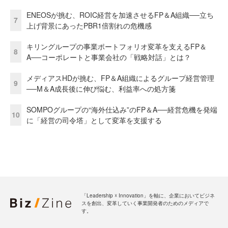
ENEOSが挑む、ROIC経営を加速させるFP＆A組織──立ち
7
上げ背景にあったPBR1倍割れの危機感
キリングループの事業ポートフォリオ変革を支えるFP＆
8
A──コーポレートと事業会社の「戦略対話」とは？
メディアスHDが挑む、FP＆A組織によるグループ経営管理
9
──M＆A成長後に伸び悩む、利益率への処方箋
SOMPOグループの“海外仕込み”のFP＆A──経営危機を発端
10
に「経営の司令塔」として変革を支援する
「Leadership ☓ Innovation」を軸に、企業においてビジネ
スを創出、変革していく事業開発者のためのメディアで
す。