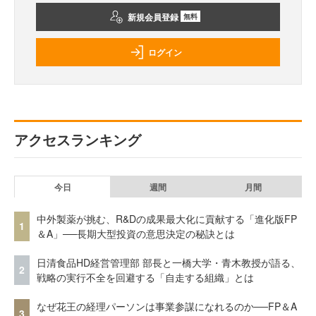
新規会員登録
無料
ログイン
アクセスランキング
今日
週間
月間
中外製薬が挑む、R&Dの成果最大化に貢献する「進化版FP
1
＆A」──長期大型投資の意思決定の秘訣とは
日清食品HD経営管理部 部長と一橋大学・青木教授が語る、
2
戦略の実行不全を回避する「自走する組織」とは
なぜ花王の経理パーソンは事業参謀になれるのか──FP＆A
3