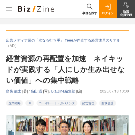
新規
事例を探す
ログイン
会員登録
広告メディア業の「次なる打ち手」 freeeが伴走する経営改革のリアル
（AD）
経営資源の再配置を加速 ネイキッ
ドが実践する「人にしか生み出せな
い価値」への集中戦略
島袋 龍太
[著] /
高山 透
[写] /
Biz/Zine編集部
[編]
2025/07/18 10:00
企業戦略
DX
コーポレート・ガバナンス
経営管理
財務会計