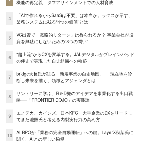
機能の再定義、タフアサインメントでの人材育成
「AIで作れるからSaaSは不要」は本当か。ラクスが示す、
4
業務システムに残る“4つの価値”とは
VC出資で「戦略的リターン」は得られるか？ 事業会社が投
5
資を無駄にしないための“3つの問い”
“超上流”からCXを変革する。JALデジタルがブレインパッド
6
の伴走で実現した自走組織への軌跡
bridge大長氏が語る「新規事業の自走地図」──現在地を診
7
断し未来を描く、領域とアジェンダとは
サントリーに学ぶ、R＆D発のアイデアを事業化する出口戦
8
略──「FRONTIER DOJO」の実践論
エノテカ、カインズ、日本KFC 大手企業のDXをリードし
9
てきた池照氏と考える内製実行力の高め方
AI-BPOが「業務の完全自動運転」への鍵。LayerX秋葉氏に
10
聞く、AIとの新しい協働