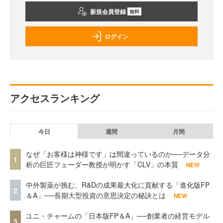
新規会員登録
無料
ログイン
アクセスランキング
今日
週間
月間
なぜ「お客様は神様です」は間違っているのか──データ分
1
析の巨匠フェーダー教授が明かす「CLV」の本質
NEW
中外製薬が挑む、R&Dの成果最大化に貢献する「進化版FP
2
＆A」──長期大型投資の意思決定の秘訣とは
NEW
ユニ・チャームの「日本版FP＆A」──創業者の経営モデル
3