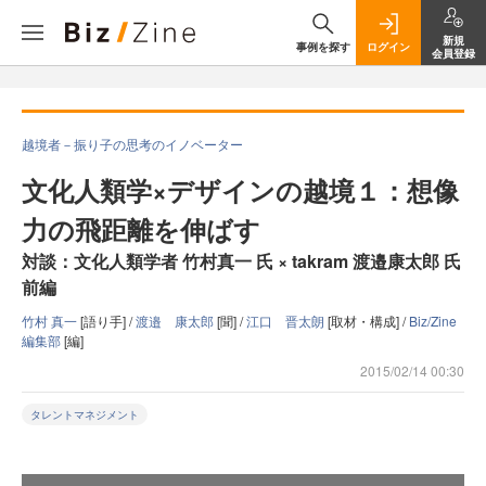
新規
事例を探す
ログイン
会員登録
越境者－振り子の思考のイノベーター
文化人類学×デザインの越境１：想像
力の飛距離を伸ばす
対談：文化人類学者 竹村真一 氏 × takram 渡邉康太郎 氏
前編
竹村 真一
[語り手] /
渡邉 康太郎
[聞] /
江口 晋太朗
[取材・構成] /
Biz/Zine
編集部
[編]
2015/02/14 00:30
タレントマネジメント