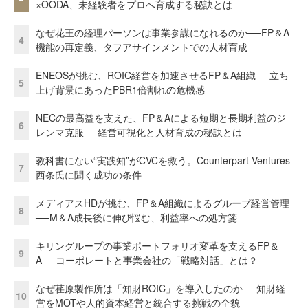
×OODA、未経験者をプロへ育成する秘訣とは
なぜ花王の経理パーソンは事業参謀になれるのか──FP＆A
4
機能の再定義、タフアサインメントでの人材育成
ENEOSが挑む、ROIC経営を加速させるFP＆A組織──立ち
5
上げ背景にあったPBR1倍割れの危機感
NECの最高益を支えた、FP＆Aによる短期と長期利益のジ
6
レンマ克服──経営可視化と人材育成の秘訣とは
教科書にない“実践知”がCVCを救う。Counterpart Ventures
7
西条氏に聞く成功の条件
メディアスHDが挑む、FP＆A組織によるグループ経営管理
8
──M＆A成長後に伸び悩む、利益率への処方箋
キリングループの事業ポートフォリオ変革を支えるFP＆
9
A──コーポレートと事業会社の「戦略対話」とは？
なぜ荏原製作所は「知財ROIC」を導入したのか──知財経
10
営をMOTや人的資本経営と統合する挑戦の全貌