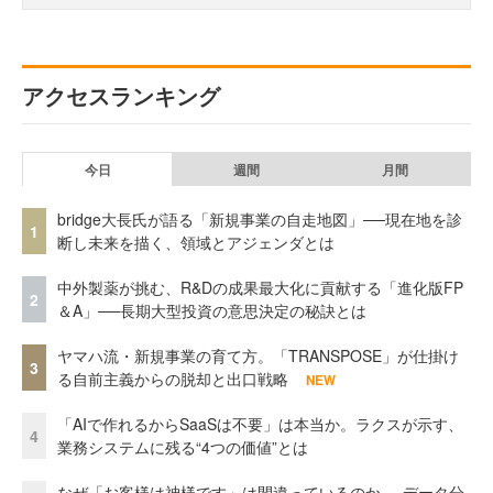
アクセスランキング
今日
週間
月間
bridge大長氏が語る「新規事業の自走地図」──現在地を診
1
断し未来を描く、領域とアジェンダとは
中外製薬が挑む、R&Dの成果最大化に貢献する「進化版FP
2
＆A」──長期大型投資の意思決定の秘訣とは
ヤマハ流・新規事業の育て方。「TRANSPOSE」が仕掛け
3
る自前主義からの脱却と出口戦略
NEW
「AIで作れるからSaaSは不要」は本当か。ラクスが示す、
4
業務システムに残る“4つの価値”とは
なぜ「お客様は神様です」は間違っているのか──データ分