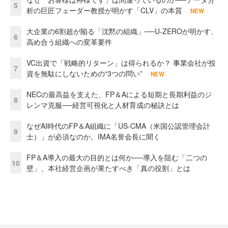
5
析の巨匠フェーダー教授が明かす「CLV」の本質
NEW
大企業の6割超が陥る「沈黙の組織」──U-ZEROが明かす、
6
高め合う組織への変革要件
VC出資で「戦略的リターン」は得られるか？ 事業会社が投
7
資を無駄にしないための“3つの問い”
NEW
NECの最高益を支えた、FP＆Aによる短期と長期利益のジ
8
レンマ克服──経営可視化と人材育成の秘訣とは
なぜAI時代のFP＆A組織に「US-CMA（米国公認管理会計
9
士）」が必須なのか。IMA名誉会長に聞く
FP＆A導入の最大の目的とは何か──導入を阻む「二つの
10
壁」、本社経営企画が果たすべき「真の役割」とは