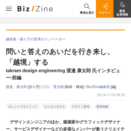
新規
事例を探す
ログイン
会員登録
越境者－振り子の思考のイノベーター
問いと答えのあいだを行き来し、
「越境」する
takram design engineering 渡邉 康太郎 氏インタビュ
ー:前編
渡邉 康太郎
[語り手] /
江口 晋太朗
[取材・構成] /
Biz/Zine編集部
[編]
2014/11/16 09:30
タレントマネジメント
ビジネスモデル
デザイン思考
競争戦略
デザインエンジニアのほか、建築家やグラフィックデザイナ
ー、サービスデザイナーなどの多様なメンバーが集うクリエイテ