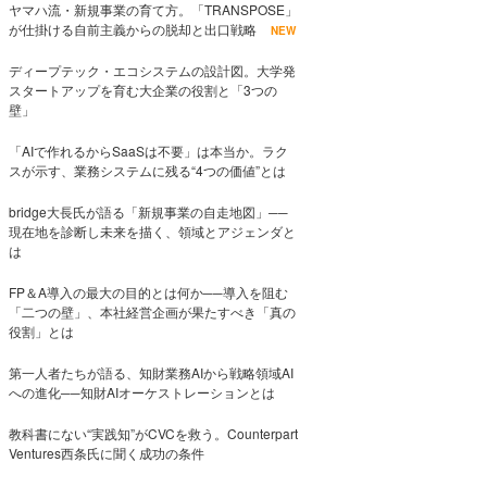
ヤマハ流・新規事業の育て方。「TRANSPOSE」
が仕掛ける自前主義からの脱却と出口戦略
NEW
ディープテック・エコシステムの設計図。大学発
スタートアップを育む大企業の役割と「3つの
壁」
「AIで作れるからSaaSは不要」は本当か。ラク
スが示す、業務システムに残る“4つの価値”とは
bridge大長氏が語る「新規事業の自走地図」──
現在地を診断し未来を描く、領域とアジェンダと
は
FP＆A導入の最大の目的とは何か──導入を阻む
「二つの壁」、本社経営企画が果たすべき「真の
役割」とは
第一人者たちが語る、知財業務AIから戦略領域AI
への進化──知財AIオーケストレーションとは
教科書にない“実践知”がCVCを救う。Counterpart
Ventures西条氏に聞く成功の条件