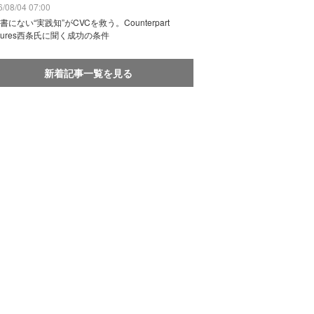
/08/04 07:00
書にない“実践知”がCVCを救う。Counterpart
ntures西条氏に聞く成功の条件
新着記事一覧を見る