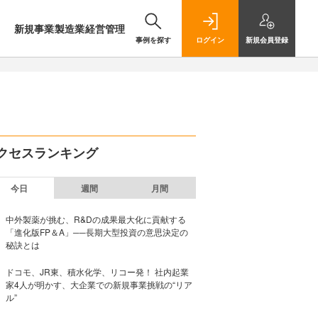
新規事業
製造業
経営管理
事例を探す
ログイン
新規
会員登録
クセスランキング
今日
週間
月間
中外製薬が挑む、R&Dの成果最大化に貢献する
「進化版FP＆A」──長期大型投資の意思決定の
秘訣とは
ドコモ、JR東、積水化学、リコー発！ 社内起業
家4人が明かす、大企業での新規事業挑戦の“リア
ル”