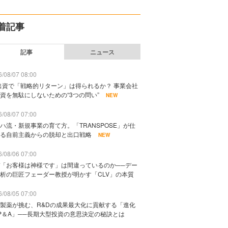
着記事
記事
ニュース
/08/07 08:00
出資で「戦略的リターン」は得られるか？ 事業会社
資を無駄にしないための“3つの問い”
NEW
/08/07 07:00
ハ流・新規事業の育て方。「TRANSPOSE」が仕
る自前主義からの脱却と出口戦略
NEW
/08/06 07:00
「お客様は神様です」は間違っているのか──デー
析の巨匠フェーダー教授が明かす「CLV」の本質
/08/05 07:00
製薬が挑む、R&Dの成果最大化に貢献する「進化
P＆A」──長期大型投資の意思決定の秘訣とは