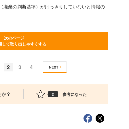
（廃棄の判断基準）がはっきりしていないと情報の
次のページ
頓して取り出しやすくする
2
3
4
NEXT
たか？
参考になった
2