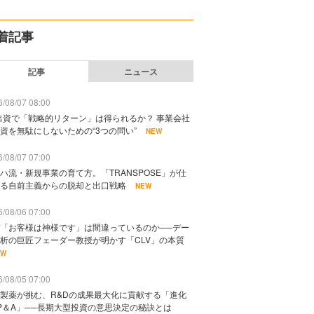
着記事
記事
ニュース
/08/07 08:00
出資で「戦略的リターン」は得られるか？ 事業会社
資を無駄にしないための“3つの問い”
NEW
/08/07 07:00
ハ流・新規事業の育て方。「TRANSPOSE」が仕
る自前主義からの脱却と出口戦略
NEW
/08/06 07:00
「お客様は神様です」は間違っているのか──デー
析の巨匠フェーダー教授が明かす「CLV」の本質
EW
/08/05 07:00
製薬が挑む、R&Dの成果最大化に貢献する「進化
P＆A」──長期大型投資の意思決定の秘訣とは