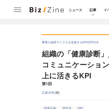
ニュース
記事
イ
事業の成長サイクルを促進するKPI式PDCA
組織の「健康診断」
コミュニケーション
上に活きるKPI
第1回
広瀬 好伸
[著]
経営企画
PDCA
KPI