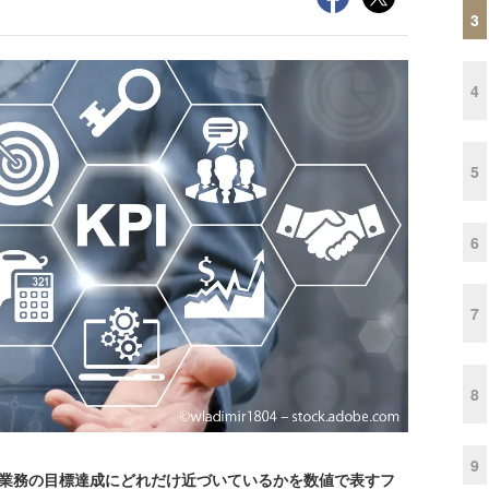
3
4
5
6
7
8
9
ator）は、業務の目標達成にどれだけ近づいているかを数値で表すフ