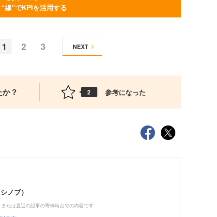
と“線”でKPIを活用する
1
2
3
NEXT
たか？
参考になった
2
ヨシノブ）
、または直近の記事の寄稿時点での内容です