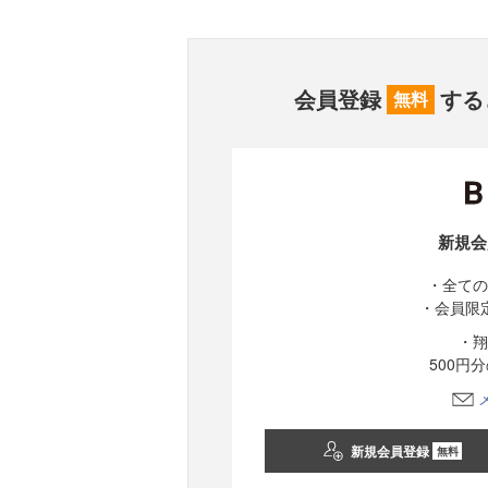
会員登録
する
無料
新規会
・全ての
・会員限
・翔
500円
新規会員登録
無料