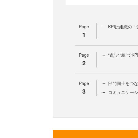
Page
KPIは組織の
1
Page
“点”と“線”でK
2
Page
部門同士をつな
3
コミュニケーシ