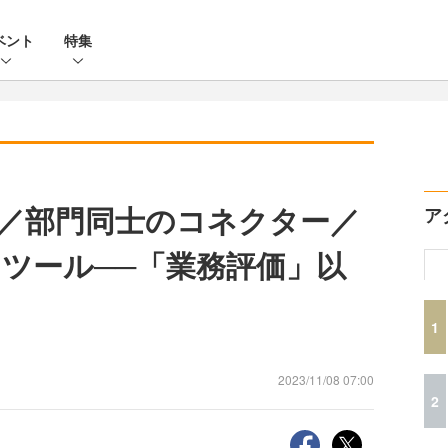
ベント
特集
／部門同士のコネクター／
ア
ツール──「業務評価」以
1
2023/11/08 07:00
2