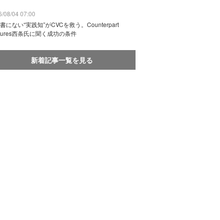
/08/04 07:00
書にない“実践知”がCVCを救う。Counterpart
ntures西条氏に聞く成功の条件
新着記事一覧を見る