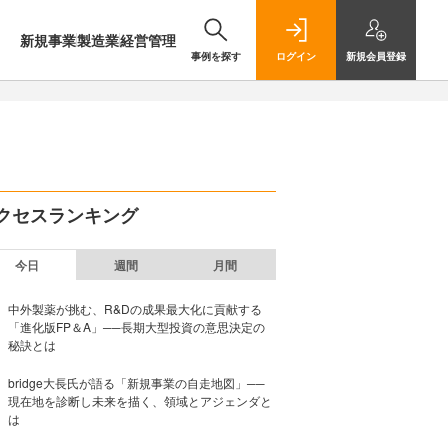
新規事業
製造業
経営管理
事例を探す
ログイン
新規
会員登録
クセスランキング
今日
週間
月間
中外製薬が挑む、R&Dの成果最大化に貢献する
「進化版FP＆A」──長期大型投資の意思決定の
秘訣とは
bridge大長氏が語る「新規事業の自走地図」──
現在地を診断し未来を描く、領域とアジェンダと
は