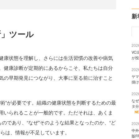
新
断」ツール
2026
VC
健康状態を理解し、さらには生活習慣の改善や病気
が投
。健康診断が定期的にあるからこそ、私たちは自分
2026
ヤマ
気の早期発見につながり、大事に至る前に治すこと
掛け
2026
なぜ
術”が必要です。組織の健康状態を判断するための最
タ分
用いられることが一般的です。ただそれは、あくま
N
ものであり、“なぜ”そのような結果となったのか、“ど
2026
中外
からは、情報が不足しています。
版F