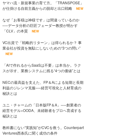
ヤマハ流・新規事業の育て方。「TRANSPOSE」
が仕掛ける自前主義からの脱却と出口戦略
NEW
なぜ「お客様は神様です」は間違っているのか
──データ分析の巨匠フェーダー教授が明かす
「CLV」の本質
NEW
VC出資で「戦略的リターン」は得られるか？ 事
業会社が投資を無駄にしないための“3つの問い”
NEW
「AIで作れるからSaaSは不要」は本当か。ラク
スが示す、業務システムに残る“4つの価値”とは
NECの最高益を支えた、FP＆Aによる短期と長期
利益のジレンマ克服──経営可視化と人材育成の
秘訣とは
ユニ・チャームの「日本版FP＆A」──創業者の
経営モデル×OODA、未経験者をプロへ育成する
秘訣とは
教科書にない“実践知”がCVCを救う。Counterpart
Ventures西条氏に聞く成功の条件