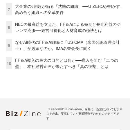
大企業の6割超が陥る「沈黙の組織」──U-ZEROが明かす、
7
高め合う組織への変革要件
NECの最高益を支えた、FP＆Aによる短期と長期利益のジ
8
レンマ克服──経営可視化と人材育成の秘訣とは
なぜAI時代のFP＆A組織に「US-CMA（米国公認管理会計
9
士）」が必須なのか。IMA名誉会長に聞く
FP＆A導入の最大の目的とは何か──導入を阻む「二つの
10
壁」、本社経営企画が果たすべき「真の役割」とは
「Leadership ☓ Innovation」を軸に、企業においてビジネ
スを創出、変革していく事業開発者のためのメディアで
す。