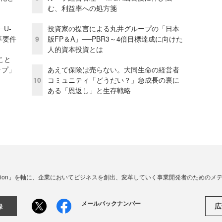
む、利益率への処方箋
U-
投資家の提言による丸井グループの「日本
革要件
9
版FP＆A」──PBR3～4倍目標達成に向けた
人的資本投資とは
こと
ップ」
あえて保険は売らない。大同生命の経営者
10
コミュニティ「どうだい？」急成長の裏に
ある「恩返し」と生存戦略
☓ Innovation」を軸に、企業においてビジネスを創出、変革していく事業開発者のための
メールバックナンバー
広
録