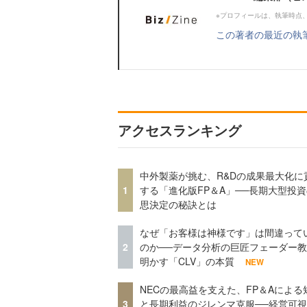
※プロフィールは、執筆時点
この著者の最近の執
アクセスランキング
中外製薬が挑む、R&Dの成果最大化に
1
する「進化版FP＆A」──長期大型投
思決定の秘訣とは
なぜ「お客様は神様です」は間違って
2
のか──データ分析の巨匠フェーダー
明かす「CLV」の本質
NEW
NECの最高益を支えた、FP＆Aによる
3
と長期利益のジレンマ克服──経営可