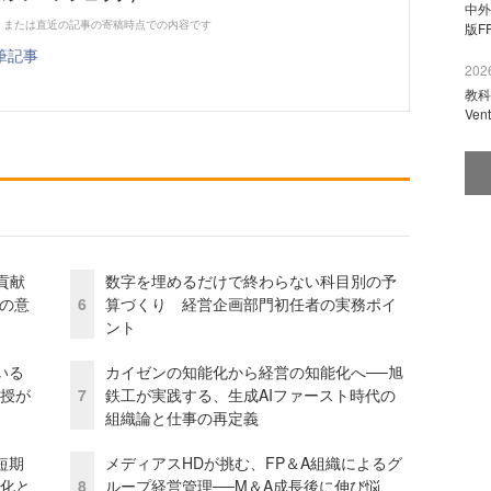
中外
、または直近の記事の寄稿時点での内容です
版F
筆記事
2026
教科
Ve
貢献
数字を埋めるだけで終わらない科目別の予
資の意
6
算づくり 経営企画部門初任者の実務ポイ
ント
いる
カイゼンの知能化から経営の知能化へ──旭
教授が
7
鉄工が実践する、生成AIファースト時代の
組織論と仕事の再定義
短期
メディアスHDが挑む、FP＆A組織によるグ
視化と
8
ループ経営管理──M＆A成長後に伸び悩