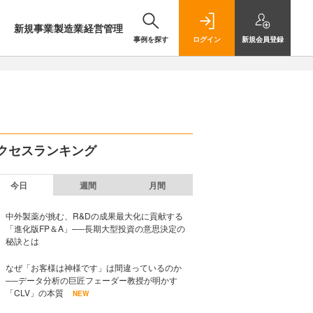
新規事業
製造業
経営管理
事例を探す
ログイン
新規
会員登録
クセスランキング
今日
週間
月間
中外製薬が挑む、R&Dの成果最大化に貢献する
「進化版FP＆A」──長期大型投資の意思決定の
秘訣とは
なぜ「お客様は神様です」は間違っているのか
──データ分析の巨匠フェーダー教授が明かす
「CLV」の本質
NEW