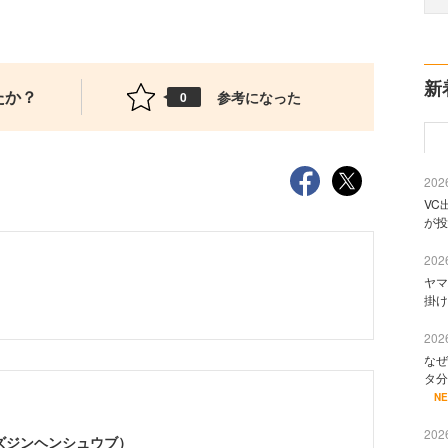
新
たか？
参考になった
0
2026
VC
が投
2026
ヤマ
掛け
2026
なぜ
タ分
N
2026
（ビズジンヘンシュウブ）