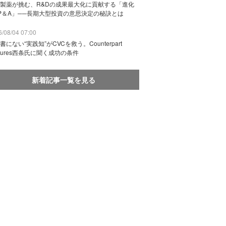
製薬が挑む、R&Dの成果最大化に貢献する「進化
P＆A」──長期大型投資の意思決定の秘訣とは
/08/04 07:00
書にない“実践知”がCVCを救う。Counterpart
ntures西条氏に聞く成功の条件
新着記事一覧を見る