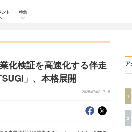
ベント
特集
業化検証を高速化する伴走
ア
TSUGI」、本格展開
2025/07/02 17:15
1
2