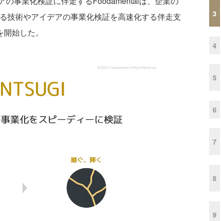
業化検証に伴走するFoodamentalは、企業の
3
する技術やアイデアの事業化検証を高速化する伴走支
開を開始した。
4
5
6
7
8
9