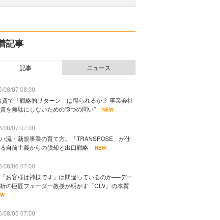
着記事
記事
ニュース
/08/07 08:00
出資で「戦略的リターン」は得られるか？ 事業会社
資を無駄にしないための“3つの問い”
NEW
/08/07 07:00
ハ流・新規事業の育て方。「TRANSPOSE」が仕
る自前主義からの脱却と出口戦略
NEW
/08/06 07:00
「お客様は神様です」は間違っているのか──デー
析の巨匠フェーダー教授が明かす「CLV」の本質
EW
/08/05 07:00