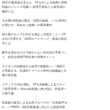
NECの最高益を支えた、FP＆Aによる短期と長期
利益のジレンマ克服──経営可視化と人材育成の
秘訣とは
大企業の6割超が陥る「沈黙の組織」──U-ZERO
が明かす、高め合う組織への変革要件
味の素グループが中計を廃止し目指すこと──FP
＆Aが主導する「2030ロードマップ」達成の算定
式とは
数字を埋めるだけで終わらない科目別の予算づく
り 経営企画部門初任者の実務ポイント
カイゼンの知能化から経営の知能化へ──旭鉄工
が実践する、生成AIファースト時代の組織論と仕
事の再定義
メディアスHDが挑む、FP＆A組織によるグルー
プ経営管理──M＆A成長後に伸び悩む、利益率へ
の処方箋
投資家の提言による丸井グループの「日本版FP＆
A」──PBR3～4倍目標達成に向けた人的資本投