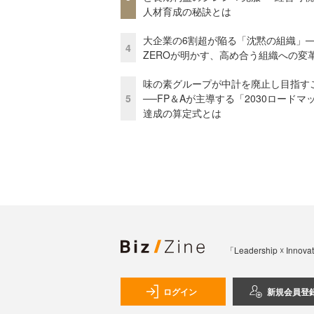
人材育成の秘訣とは
大企業の6割超が陥る「沈黙の組織」──
4
ZEROが明かす、高め合う組織への変
味の素グループが中計を廃止し目指す
5
──FP＆Aが主導する「2030ロードマ
達成の算定式とは
「Leadership 
ログイン
新規会員登