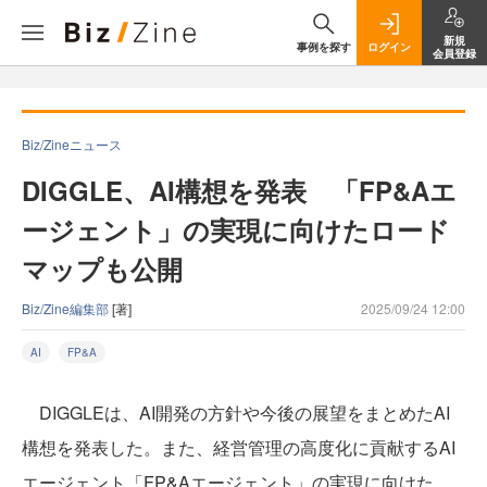
新規
事例を探す
ログイン
会員登録
Biz/Zineニュース
DIGGLE、AI構想を発表 「FP&Aエ
ージェント」の実現に向けたロード
マップも公開
Biz/Zine編集部
[著]
2025/09/24 12:00
AI
FP&A
DIGGLEは、AI開発の方針や今後の展望をまとめたAI
構想を発表した。また、経営管理の高度化に貢献するAI
エージェント「FP&Aエージェント」の実現に向けた、