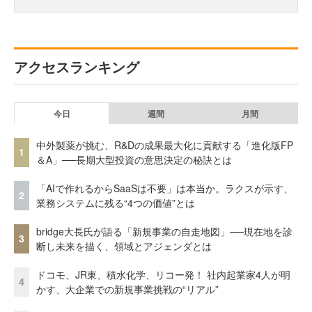
アクセスランキング
今日
週間
月間
中外製薬が挑む、R&Dの成果最大化に貢献する「進化版FP
1
＆A」──長期大型投資の意思決定の秘訣とは
「AIで作れるからSaaSは不要」は本当か。ラクスが示す、
2
業務システムに残る“4つの価値”とは
bridge大長氏が語る「新規事業の自走地図」──現在地を診
3
断し未来を描く、領域とアジェンダとは
ドコモ、JR東、積水化学、リコー発！ 社内起業家4人が明
4
かす、大企業での新規事業挑戦の“リアル”