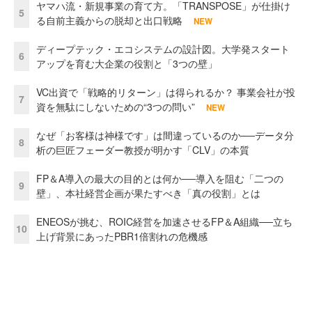
ヤマハ流・新規事業の育て方。「TRANSPOSE」が仕掛け
5
る自前主義からの脱却と出口戦略
NEW
ディープテック・エコシステムの設計図。大学発スタート
6
アップを育む大企業の役割と「3つの壁」
VC出資で「戦略的リターン」は得られるか？ 事業会社が投
7
資を無駄にしないための“3つの問い”
NEW
なぜ「お客様は神様です」は間違っているのか──データ分
8
析の巨匠フェーダー教授が明かす「CLV」の本質
FP＆A導入の最大の目的とは何か──導入を阻む「二つの
9
壁」、本社経営企画が果たすべき「真の役割」とは
ENEOSが挑む、ROIC経営を加速させるFP＆A組織──立ち
10
上げ背景にあったPBR1倍割れの危機感