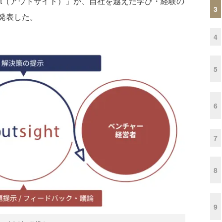
ght（アウトサイト）」が、自社を越えた学び・経験の
3
発表した。
4
5
6
7
8
9