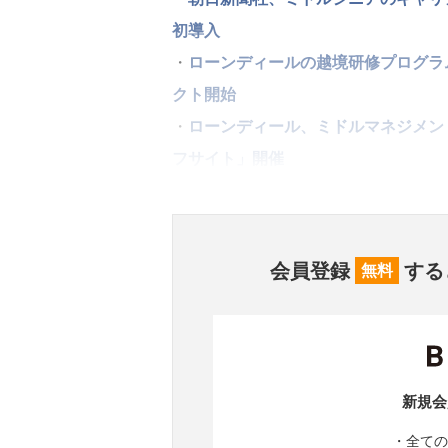
初導入
・
ローンディールの越境研修プログラム「s
クト開始
・
ローンディール、ミドルマネジメント
フサイト」開催
会員登録
する
無料
新規会
・全ての