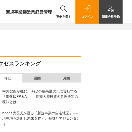
新規事業
製造業
経営管理
事例を探す
ログイン
新規
会員登録
クセスランキング
今日
週間
月間
中外製薬が挑む、R&Dの成果最大化に貢献する
「進化版FP＆A」──長期大型投資の意思決定の
秘訣とは
bridge大長氏が語る「新規事業の自走地図」──
現在地を診断し未来を描く、領域とアジェンダと
は