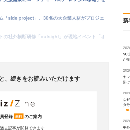
ide project」、30名の大企業人材がプロジェ
新
の社外横断研修「outsight」が現地イベント「オ
2026
VC
が投
2026
ヤマ
と、
続きをお読みいただけます
掛け
2026
なぜ
タ分
N
員登録
のご案内
無料
2026
中外
過去記事が閲覧できます