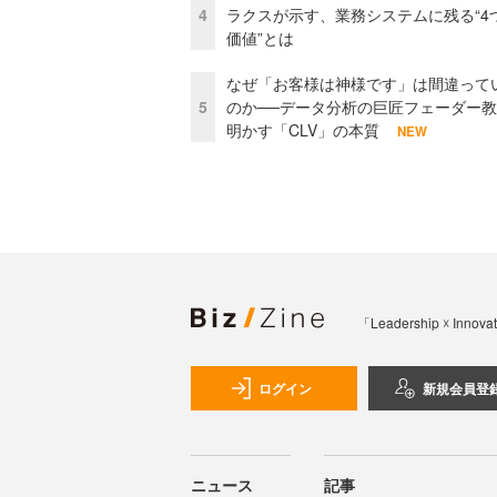
4
ラクスが示す、業務システムに残る“4
価値”とは
なぜ「お客様は神様です」は間違って
5
のか──データ分析の巨匠フェーダー
明かす「CLV」の本質
NEW
「Leadership 
ログイン
新規会員登
ニュース
記事