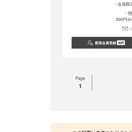
・会員限
・翔
500円
新規会員登録
無料
Page
1