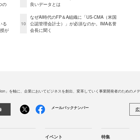
つの
良いデータとは
なぜAI時代のFP＆A組織に「US-CMA（米国
いる
10
公認管理会計士）」が必須なのか。IMA名誉
教授が
会長に聞く
☓ Innovation」を軸に、企業においてビジネスを創出、変革していく事業開発者のための
メールバックナンバー
広
録
イベント
特集