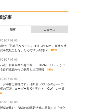
着記事
記事
ニュース
/08/07 08:00
出資で「戦略的リターン」は得られるか？ 事業会社
資を無駄にしないための“3つの問い”
NEW
/08/07 07:00
ハ流・新規事業の育て方。「TRANSPOSE」が仕
る自前主義からの脱却と出口戦略
NEW
/08/06 07:00
「お客様は神様です」は間違っているのか──デー
析の巨匠フェーダー教授が明かす「CLV」の本質
EW
/08/05 07:00
製薬が挑む、R&Dの成果最大化に貢献する「進化