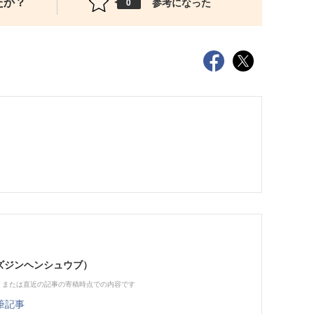
たか？
参考になった
0
（ビズジンヘンシュウブ）
、または直近の記事の寄稿時点での内容です
筆記事