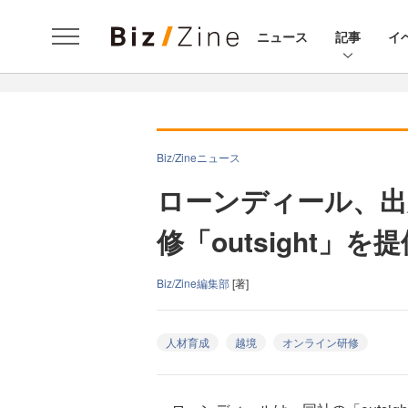
ニュース
記事
イ
Biz/Zineニュース
ローンディール、出
修「outsight」を
Biz/Zine編集部
[著]
人材育成
越境
オンライン研修