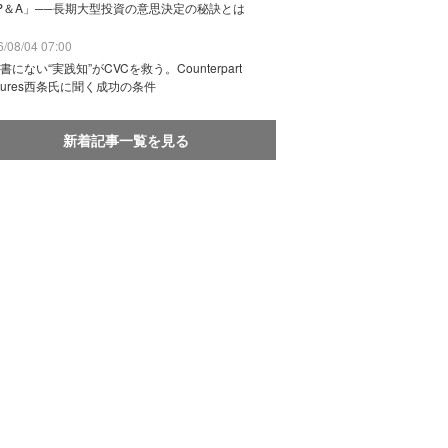
P＆A」──長期大型投資の意思決定の秘訣とは
/08/04 07:00
書にない“実践知”がCVCを救う。Counterpart
ntures西条氏に聞く成功の条件
新着記事一覧を見る