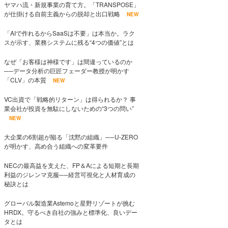
ヤマハ流・新規事業の育て方。「TRANSPOSE」
が仕掛ける自前主義からの脱却と出口戦略
NEW
「AIで作れるからSaaSは不要」は本当か。ラク
スが示す、業務システムに残る“4つの価値”とは
なぜ「お客様は神様です」は間違っているのか
──データ分析の巨匠フェーダー教授が明かす
「CLV」の本質
NEW
VC出資で「戦略的リターン」は得られるか？ 事
業会社が投資を無駄にしないための“3つの問い”
NEW
大企業の6割超が陥る「沈黙の組織」──U-ZERO
が明かす、高め合う組織への変革要件
NECの最高益を支えた、FP＆Aによる短期と長期
利益のジレンマ克服──経営可視化と人材育成の
秘訣とは
グローバル製造業Astemoと星野リゾートが挑む
HRDX。守るべき自社の強みと標準化、良いデー
タとは