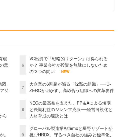
貢献
VC出資で「戦略的リターン」は得られる
資の意
6
か？ 事業会社が投資を無駄にしないため
の“3つの問い”
NEW
地図」
大企業の6割超が陥る「沈黙の組織」──U-
7
とアジ
ZEROが明かす、高め合う組織への変革要件
NECの最高益を支えた、FP＆Aによる短期
8
と長期利益のジレンマ克服──経営可視化と
から
人材育成の秘訣とは
グローバル製造業Astemoと星野リゾートが
当か。
9
挑むHRDX。守るべき自社の強みと標準化、