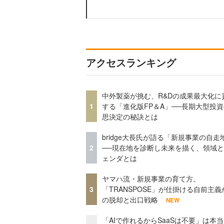
アクセスランキング
中外製薬が挑む、R&Dの成果最大化に
1
する「進化版FP＆A」──長期大型投
思決定の秘訣とは
bridge大長氏が語る「新規事業の自走
2
──現在地を診断し未来を描く、領域
ェンダとは
ヤマハ流・新規事業の育て方。
3
「TRANSPOSE」が仕掛ける自前主義
の脱却と出口戦略
NEW
「AIで作れるからSaaSは不要」は本