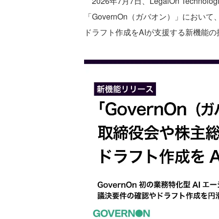
2026年7月7日、LegalOn Tech
「GovernOn（ガバオン）」にお
ドラフト作成をAIが支援する新機能