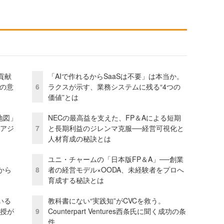
貢献
「AIで作れるからSaaSは不要」は本当か。
資の意
6
ラクスが示す、業務システムに残る“4つの
価値”とは
地図」
NECの最高益を支えた、FP＆Aによる短期
とアジ
7
と長期利益のジレンマ克服──経営可視化と
人材育成の秘訣とは
ユニ・チャームの「日本版FP＆A」──創業
から
8
者の経営モデル×OODA、未経験者をプロへ
育成する秘訣とは
いる
教科書にない“実践知”がCVCを救う。
教授が
9
Counterpart Ventures西条氏に聞く成功の条
件