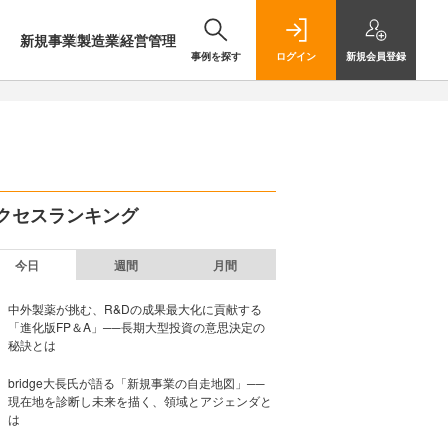
新規事業
製造業
経営管理
事例を探す
ログイン
新規
会員登録
クセスランキング
今日
週間
月間
中外製薬が挑む、R&Dの成果最大化に貢献する
「進化版FP＆A」──長期大型投資の意思決定の
秘訣とは
bridge大長氏が語る「新規事業の自走地図」──
現在地を診断し未来を描く、領域とアジェンダと
は