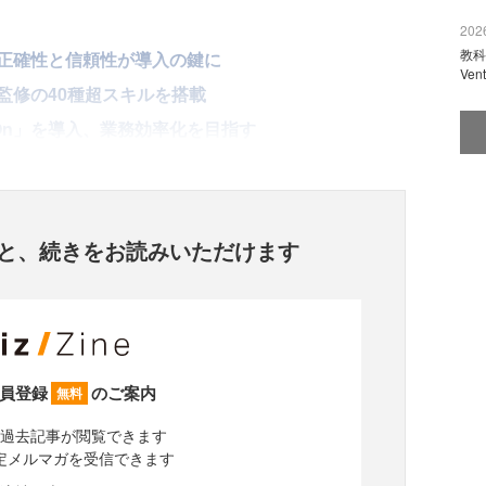
2026
教科
表 正確性と信頼性が導入の鍵に
Ve
士監修の40種超スキルを搭載
lOn」を導入、業務効率化を目指す
と、
続きをお読みいただけます
員登録
のご案内
無料
過去記事が閲覧できます
定メルマガを受信できます