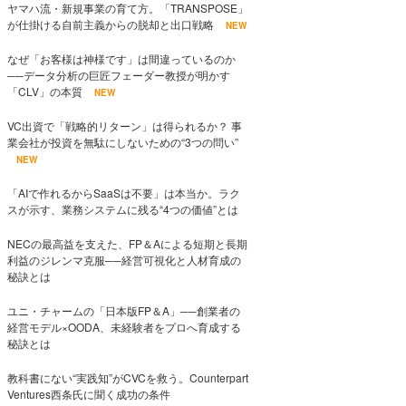
ヤマハ流・新規事業の育て方。「TRANSPOSE」
が仕掛ける自前主義からの脱却と出口戦略
NEW
なぜ「お客様は神様です」は間違っているのか
──データ分析の巨匠フェーダー教授が明かす
「CLV」の本質
NEW
VC出資で「戦略的リターン」は得られるか？ 事
業会社が投資を無駄にしないための“3つの問い”
NEW
「AIで作れるからSaaSは不要」は本当か。ラク
スが示す、業務システムに残る“4つの価値”とは
NECの最高益を支えた、FP＆Aによる短期と長期
利益のジレンマ克服──経営可視化と人材育成の
秘訣とは
ユニ・チャームの「日本版FP＆A」──創業者の
経営モデル×OODA、未経験者をプロへ育成する
秘訣とは
教科書にない“実践知”がCVCを救う。Counterpart
Ventures西条氏に聞く成功の条件