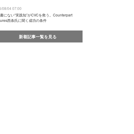
/08/04 07:00
書にない“実践知”がCVCを救う。Counterpart
ntures西条氏に聞く成功の条件
新着記事一覧を見る