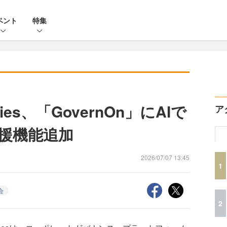
ベント
特集
ogies、「GovernOn」にAIで
ア
支援機能追加
2026/07/07 13:45
1
会
2