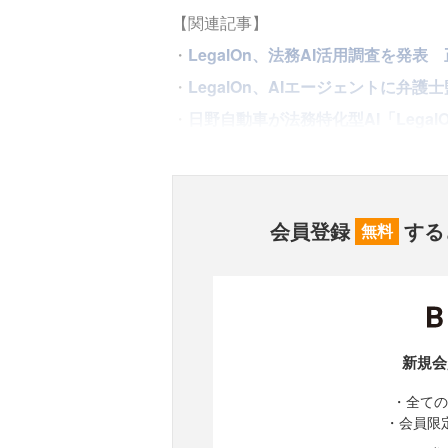
【関連記事】
・
LegalOn、法務AI活用調査を発
・
LegalOn、AIエージェントに弁護
・
日野自動車が法務特化型AI「Lega
会員登録
する
無料
新規会
・全ての
・会員限