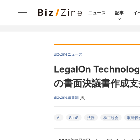
ニュース
記事
イ
Biz/Zineニュース
LegalOn Technol
の書面決議書作成
Biz/Zine編集部
[著]
AI
SaaS
法務
株主総会
取締役