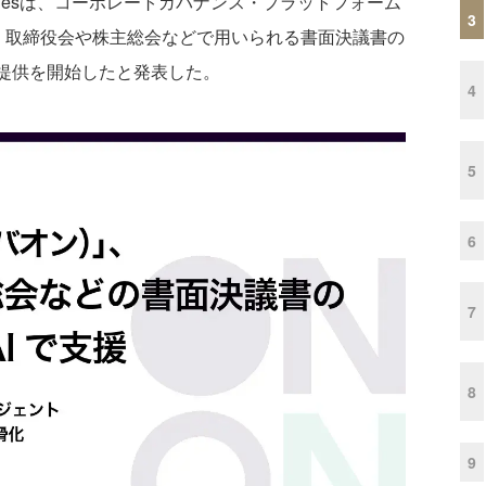
nologiesは、コーポレートガバナンス・プラットフォーム
3
いて、取締役会や株主総会などで用いられる書面決議書の
の提供を開始したと発表した。
4
5
6
7
8
9