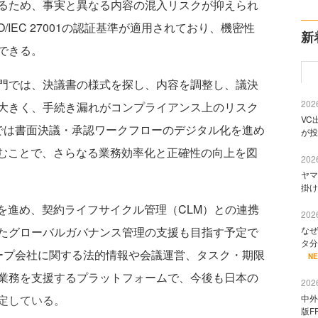
るため、事実と異なる内容の混入リスクが抑えられ
/IEC 27001の認証基準が適用されており、機密性
新
できる。
門では、決議書の様式を探し、内容を調整し、議決
2026
大きく、手続き漏れがコンプライアンス上のリスク
VC
n」では書面決議・承認ワークフローのデジタル化を進め
が投
込むことで、さらなる業務効率化と正確性の向上を図
2026
ヤマ
掛け
を進め、契約ライフサイクル管理（CLM）との連携
2026
なぜ
たグローバルガバナンス管理の支援も目指す予定で
タ分
グループ会社に関する法的情報や会議運営、タスク・期限
N
業務を支援するプラットフォームで、今後も日本の
2026
中外
定している。
版F