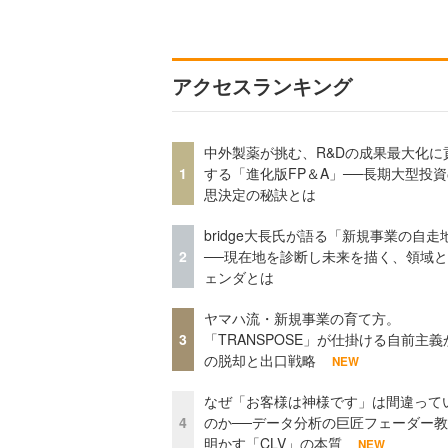
アクセスランキング
中外製薬が挑む、R&Dの成果最大化に
1
する「進化版FP＆A」──長期大型投
思決定の秘訣とは
bridge大長氏が語る「新規事業の自走
2
──現在地を診断し未来を描く、領域
ェンダとは
ヤマハ流・新規事業の育て方。
3
「TRANSPOSE」が仕掛ける自前主義
の脱却と出口戦略
NEW
なぜ「お客様は神様です」は間違って
4
のか──データ分析の巨匠フェーダー
明かす「CLV」の本質
NEW