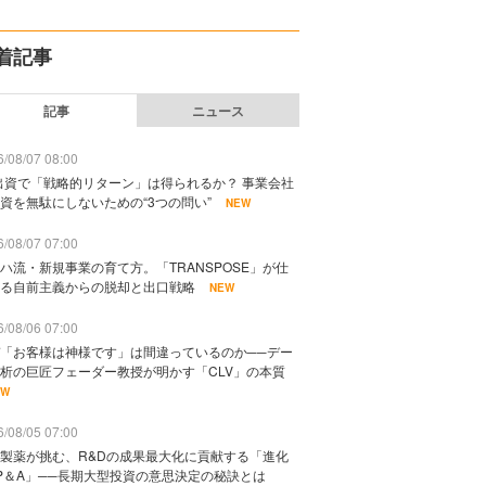
着記事
記事
ニュース
/08/07 08:00
出資で「戦略的リターン」は得られるか？ 事業会社
資を無駄にしないための“3つの問い”
NEW
/08/07 07:00
ハ流・新規事業の育て方。「TRANSPOSE」が仕
る自前主義からの脱却と出口戦略
NEW
/08/06 07:00
「お客様は神様です」は間違っているのか──デー
析の巨匠フェーダー教授が明かす「CLV」の本質
EW
/08/05 07:00
製薬が挑む、R&Dの成果最大化に貢献する「進化
P＆A」──長期大型投資の意思決定の秘訣とは