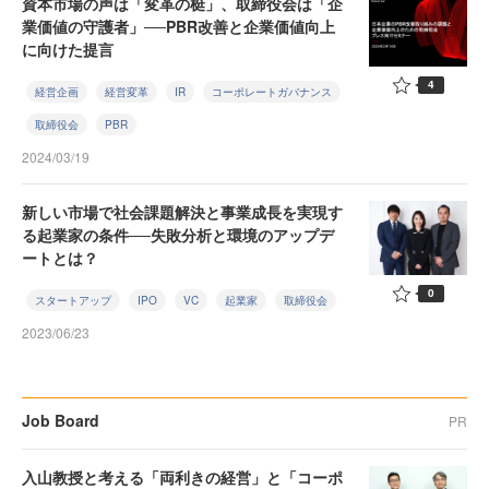
資本市場の声は「変革の梃」、取締役会は「企
業価値の守護者」──PBR改善と企業価値向上
に向けた提言
4
経営企画
経営変革
IR
コーポレートガバナンス
取締役会
PBR
2024/03/19
新しい市場で社会課題解決と事業成長を実現す
る起業家の条件──失敗分析と環境のアップデ
ートとは？
0
スタートアップ
IPO
VC
起業家
取締役会
2023/06/23
Job Board
PR
入山教授と考える「両利きの経営」と「コーポ