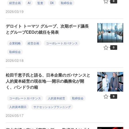
0
経営企画
AI
監査
DX
取締役会
2026/03/19
デロイト トーマツ グループ、次期ボード議長
とグループCEOの就任を発表
企業戦略
経営企画
コーポレートガバナンス
0
取締役会
2026/02/18
松田千恵子氏と語る、日本企業のガバナンスと
人的資本経営の現在地──開示の義務化が開
く、パンドラの箱
9
コーポレートガバナンス
人的資本経営
取締役会
人的資本開示
サクセッションプランニング
2024/05/17