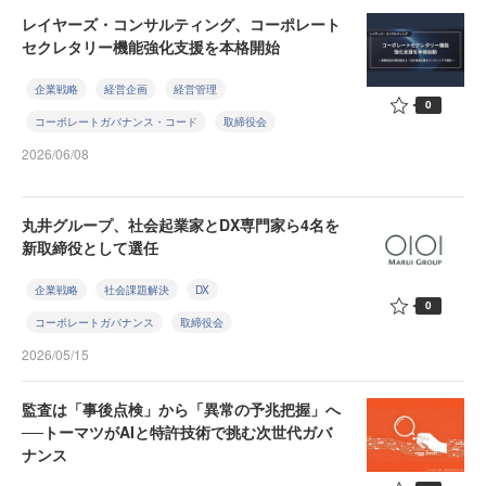
レイヤーズ・コンサルティング、コーポレート
セクレタリー機能強化支援を本格開始
企業戦略
経営企画
経営管理
0
コーポレートガバナンス・コード
取締役会
2026/06/08
丸井グループ、社会起業家とDX専門家ら4名を
新取締役として選任
企業戦略
社会課題解決
DX
0
コーポレートガバナンス
取締役会
2026/05/15
監査は「事後点検」から「異常の予兆把握」へ
──トーマツがAIと特許技術で挑む次世代ガバ
ナンス