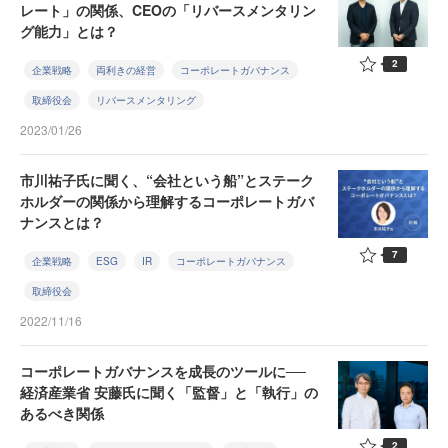
レート」の関係、CEOの「リバースメンタリン
グ能力」とは？
2
企業戦略
両利きの経営
コーポレートガバナンス
取締役会
リバースメンタリング
2023/01/26
市川祐子氏に聞く、“会社という船”とステーク
ホルダーの関係から理解するコーポレートガバ
ナンスとは？
7
企業戦略
ESG
IR
コーポレートガバナンス
取締役会
2022/11/16
コーポレートガバナンスを成長のツールに──
経済産業省 安藤氏に聞く「監督」と「執行」の
あるべき関係
2