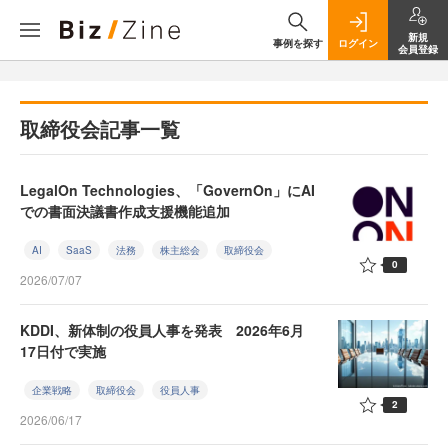
新規
事例を探す
ログイン
会員登録
取締役会記事一覧
LegalOn Technologies、「GovernOn」にAI
での書面決議書作成支援機能追加
AI
SaaS
法務
株主総会
取締役会
0
2026/07/07
KDDI、新体制の役員人事を発表 2026年6月
17日付で実施
企業戦略
取締役会
役員人事
2
2026/06/17