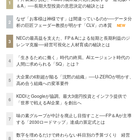
1
＆A」──長期大型投資の意思決定の秘訣とは
なぜ「お客様は神様です」は間違っているのか──データ分
2
析の巨匠フェーダー教授が明かす「CLV」の本質
NEW
NECの最高益を支えた、FP＆Aによる短期と長期利益のジ
3
レンマ克服──経営可視化と人材育成の秘訣とは
「生きるために働く」時代の終焉。AIエージェント時代の
4
人間に求められる「SQ」とは？
大企業の6割超が陥る「沈黙の組織」──U-ZEROが明かす、
5
高め合う組織への変革要件
KDDIとGoogleが協調。最大3億円投資とインフラ提供で
6
「世界で戦えるAI企業」を創出へ
味の素グループが中計を廃止し目指すこと──FP＆Aが主導
7
する「2030ロードマップ」達成の算定式とは
数字を埋めるだけで終わらない科目別の予算づくり 経営
8