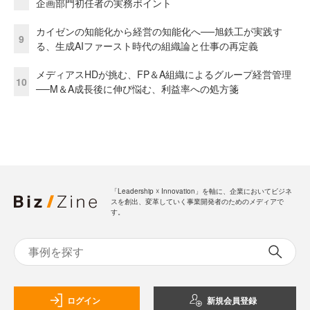
企画部門初任者の実務ポイント
カイゼンの知能化から経営の知能化へ──旭鉄工が実践す
9
る、生成AIファースト時代の組織論と仕事の再定義
メディアスHDが挑む、FP＆A組織によるグループ経営管理
10
──M＆A成長後に伸び悩む、利益率への処方箋
「Leadership ☓ Innovation」を軸に、企業においてビジネ
スを創出、変革していく事業開発者のためのメディアで
す。
ログイン
新規会員登録