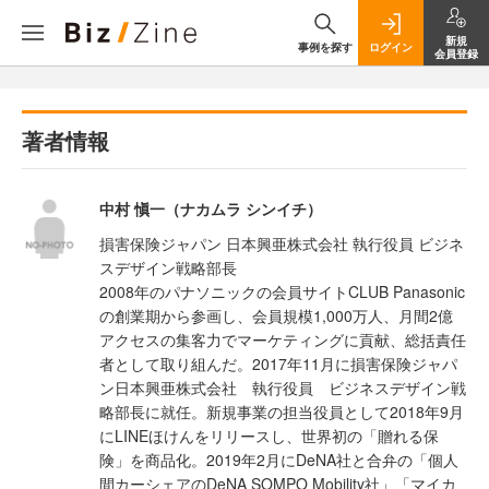
新規
事例を探す
ログイン
会員登録
著者情報
中村 愼一（ナカムラ シンイチ）
損害保険ジャパン 日本興亜株式会社 執行役員 ビジネ
スデザイン戦略部長
2008年のパナソニックの会員サイトCLUB Panasonic
の創業期から参画し、会員規模1,000万人、月間2億
アクセスの集客力でマーケティングに貢献、総括責任
者として取り組んだ。2017年11月に損害保険ジャパ
ン日本興亜株式会社 執行役員 ビジネスデザイン戦
略部長に就任。新規事業の担当役員として2018年9月
にLINEほけんをリリースし、世界初の「贈れる保
険」を商品化。2019年2月にDeNA社と合弁の「個人
間カーシェアのDeNA SOMPO Mobility社」「マイカ