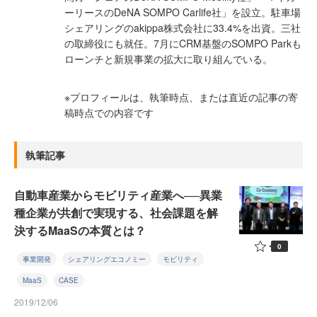
ーリースのDeNA SOMPO Carlife社」を設立。駐車場
シェアリングのakippa株式会社に33.4%を出資。三社
の取締役にも就任。7月にCRM基盤のSOMPO Parkも
ローンチと新規事業の拡大に取り組んでいる。
※プロフィールは、執筆時点、または直近の記事の寄
稿時点での内容です
執筆記事
自動車産業からモビリティ産業へ──異業
種企業が共創で実現する、社会課題を解
決するMaaSの本質とは？
0
事業開発
シェアリングエコノミー
モビリティ
MaaS
CASE
2019/12/06