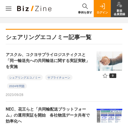
新規
事例を探す
ログイン
会員登録
シェアリングエコノミー記事一覧
アスクル、コクヨサプライロジスティクスと
「同一輸送先への共同輸送に関する実証実験」
を実施
0
シェアリングエコノミー
サプライチェーン
2024年問題
2023/09/28
NEC、花王らと「共同輸配送プラットフォー
ム」の運用実証を開始 各社物流データ共有で
効率化へ