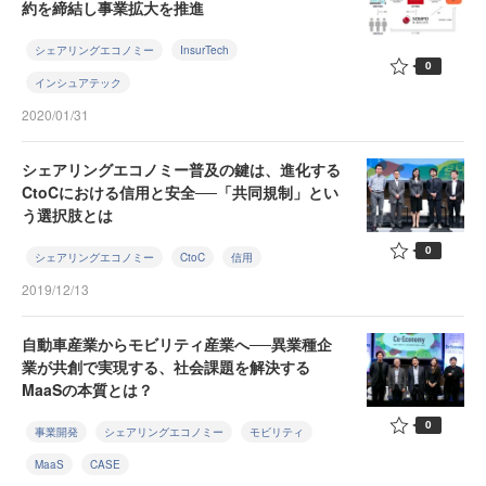
約を締結し事業拡大を推進
シェアリングエコノミー
InsurTech
0
インシュアテック
2020/01/31
シェアリングエコノミー普及の鍵は、進化する
CtoCにおける信用と安全──「共同規制」とい
う選択肢とは
0
シェアリングエコノミー
CtoC
信用
2019/12/13
自動車産業からモビリティ産業へ──異業種企
業が共創で実現する、社会課題を解決する
MaaSの本質とは？
0
事業開発
シェアリングエコノミー
モビリティ
MaaS
CASE