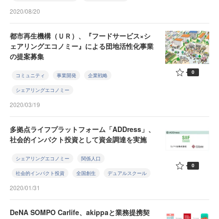
2020/08/20
都市再生機構（ＵＲ）、『フードサービス×シ
ェアリングエコノミー』による団地活性化事業
の提案募集
0
コミュニティ
事業開発
企業戦略
シェアリングエコノミー
2020/03/19
多拠点ライフプラットフォーム「ADDress」、
社会的インパクト投資として資金調達を実施
シェアリングエコノミー
関係人口
0
社会的インパクト投資
全国創生
デュアルスクール
2020/01/31
DeNA SOMPO Carlife、akippaと業務提携契