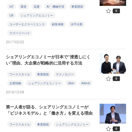
IoT
製造
流通
AI・機械学習
事業開発
0
UX
シェアリングエコノミー
ユーザーエクスペリエンス
顧客体験
水平分業
ラズペリーパイ
2017/02/22
シェアリングエコノミーが日本で“浸透しにく
い”理由、大企業が戦略的に活用する方法
ワークスタイル
事業開発
テクノロジー
0
企業戦略
シェアリングエコノミー
Uber
Airbnb
2016/12/08
第一人者が語る、シェアリングエコノミーが
「ビジネスモデル」と「働き方」を変える理由
ワークスタイル
事業開発
シェアリングエコノミー
0