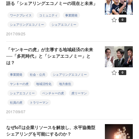
語る「シェアリングエコノミーの現在と未来」
ワークプレイス
コミュニティ
事業開発
0
シェアリングエコノミー
シェアエコノミー
2017/09/25
「ヤンキーの虎」が主導する地域経済の未来
──「多死時代」と「シェアエコノミー」と
は？
0
事業開発
社会・公共
シェアリングエコノミー
ヤンキーの虎
地域活性化
地方創生
シェアエコノミー
ベンチャーの虎
虎リーマン
社員の虎
トラリーマン
2017/09/07
なぜIoTは企業リソースを解放し、水平協働型
シェアリングを可能にするのか？