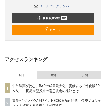
メールバックナンバー
新規会員登録
無料
ログイン
アクセスランキング
今日
週間
月間
中外製薬が挑む、R&Dの成果最大化に貢献する「進化版FP
1
＆A」──長期大型投資の意思決定の秘訣とは
事業の“ゾンビ化”を防ぐ。NEC松田氏が語る、停滞プロジェ
2
クトを打破する多様な「出口戦略」