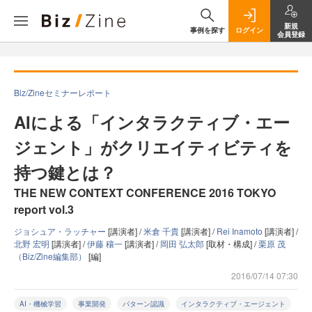
新規
事例を探す
ログイン
会員登録
Biz/Zineセミナーレポート
AIによる「インタラクティブ・エー
ジェント」がクリエイティビティを
持つ鍵とは？
THE NEW CONTEXT CONFERENCE 2016 TOKYO
report vol.3
ジョシュア・ラッチャー
[講演者] /
米倉 千貴
[講演者] /
Rei Inamoto
[講演者] /
北野 宏明
[講演者] /
伊藤 穰一
[講演者] /
岡田 弘太郎
[取材・構成] /
栗原 茂
（Biz/Zine編集部）
[編]
2016/07/14 07:30
AI・機械学習
事業開発
パターン認識
インタラクティブ・エージェント