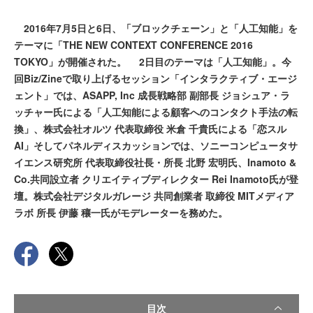
2016年7月5日と6日、「ブロックチェーン」と「人工知能」を
テーマに「THE NEW CONTEXT CONFERENCE 2016
TOKYO」が開催された。 2日目のテーマは「人工知能」。今
回Biz/Zineで取り上げるセッション「インタラクティブ・エージ
ェント」では、ASAPP, Inc 成長戦略部 副部長 ジョシュア・ラ
ッチャー氏による「人工知能による顧客へのコンタクト手法の転
換」、株式会社オルツ 代表取締役 米倉 千貴氏による「恋スル
AI」そしてパネルディスカッションでは、ソニーコンピュータサ
イエンス研究所 代表取締役社長・所長 北野 宏明氏、Inamoto &
Co.共同設立者 クリエイティブディレクター Rei Inamoto氏が登
壇。株式会社デジタルガレージ 共同創業者 取締役 MITメディア
ラボ 所長 伊藤 穰一氏がモデレーターを務めた。
目次