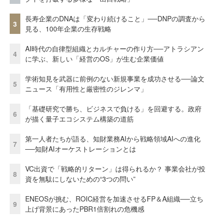
長寿企業のDNAは「変わり続けること」──DNPの調査から
3
見る、100年企業の生存戦略
AI時代の自律型組織とカルチャーの作り方──アトラシアン
4
に学ぶ、新しい「経営のOS」が生む企業価値
学術知見を武器に前例のない新規事業を成功させる──論文
5
ニュース「有用性と厳密性のジレンマ」
「基礎研究で勝ち、ビジネスで負ける」を回避する。政府
6
が描く量子エコシステム構築の道筋
第一人者たちが語る、知財業務AIから戦略領域AIへの進化
7
──知財AIオーケストレーションとは
VC出資で「戦略的リターン」は得られるか？ 事業会社が投
8
資を無駄にしないための“3つの問い”
ENEOSが挑む、ROIC経営を加速させるFP＆A組織──立ち
9
上げ背景にあったPBR1倍割れの危機感