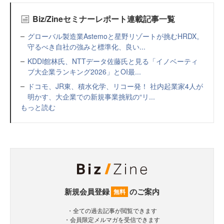
Biz/Zineセミナーレポート連載記事一覧
グローバル製造業Astemoと星野リゾートが挑むHRDX。
守るべき自社の強みと標準化、良い...
KDDI館林氏、NTTデータ佐藤氏と見る「イノベーティ
ブ大企業ランキング2026」とOI最...
ドコモ、JR東、積水化学、リコー発！ 社内起業家4人が
明かす、大企業での新規事業挑戦の“リ...
もっと読む
新規会員登録
のご案内
無料
・全ての過去記事が閲覧できます
・会員限定メルマガを受信できます