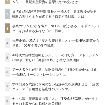
＆A」──長期大型投資の意思決定の秘訣とは
日清食品HD経営管理部 部長と一橋大学・青木教授が語る、
2
戦略の実行不全を回避する「自走する組織」とは
事業の“ゾンビ化”を防ぐ。NEC松田氏が語る、停滞プロジェ
3
クトを打破する多様な「出口戦略」
長寿企業のDNAは「変わり続けること」──DNPの調査から
4
見る、100年企業の生存戦略
AI時代の自律型組織とカルチャーの作り方──アトラシアン
5
に学ぶ、新しい「経営のOS」が生む企業価値
第一人者たちが語る、知財業務AIから戦略領域AIへの進化
6
──知財AIオーケストレーションとは
学術知見を武器に前例のない新規事業を成功させる──論文
7
ニュース「有用性と厳密性のジレンマ」
ヤマハ流・新規事業の育て方。「TRANSPOSE」が仕掛け
8
る自前主義からの脱却と出口戦略