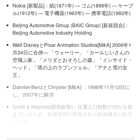
Nokia [新製品]：紙(1871年) — ゴム(1898年) — ケーブ
ル(1912年) — 電子機器(1963年) — 携帯電話(1982年)
Beijing Automotive Group (BAIC Group) [新規競合]：
Beijing Automotive Industry Holding
Walt DisneyとPixar Animation Studios[M&A] 2006年1
月24日に合併— 「ウォーリー」「カールじいさんの
空飛ぶ家」「メリダとおそろしの森」「インサイド・
ヘッド」「塔の上のラプンツェル」「アナと雪の女
王」
Daimler-BenzとChrysler [M&A] ：1998年11月12日に
し、2007年に解消
Smith & Nephew[新規顧客]：従属人口指数が33%を超
えているため、創傷管理や整形外科の医療機器の販売
が急増