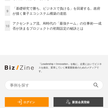
「基礎研究で勝ち、ビジネスで負ける」を回避する。政府
9
が描く量子エコシステム構築の道筋
アクセンチュア流、AI時代の「最強チーム」の仕事術──成
10
否が決まるプロジェクトの初期設定の秘訣とは
「Leadership ☓ Innovation」を軸に、企業においてビジネ
スを創出、変革していく事業開発者のためのメディアで
す。
ログイン
新規会員登録