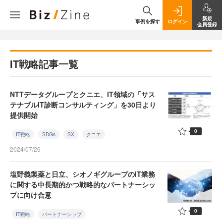
新規
事例を探す
ログイン
会員登録
IT戦略記事一覧
NTTデータグループとクニエ、IT領域の「サス
テナブルIT診断コンサルティング」を30日より
提供開始
0
IT戦略
SDGs
SX
クニエ
2024/07/26
塩野義製薬と日立、シオノギグループのIT業務
に関する中長期的かつ戦略的なパートナーシッ
プに向け合意
0
IT戦略
パートナーシップ