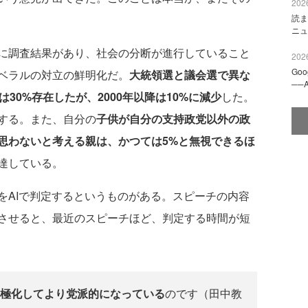
2026
読ま
ニュ
に調査結果があり、社会の分断が進行していること
2026
Go
ベラルの対立の鮮明化だ。
大統領選と議会選で異な
──
30%存在したが、2000年以降は10%に減少
した。
する。また、自分の
子供が自分の支持政党以外の政
思わないと考える親は、かつては5%と無視できるほ
達している。
AIで判定するというものがある。スピーチの内容
させると、最近のスピーチほど、判定する時間が短
極化してより党派的になっている
のです（田中教