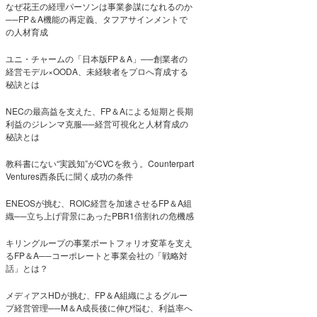
なぜ花王の経理パーソンは事業参謀になれるのか
──FP＆A機能の再定義、タフアサインメントで
の人材育成
ユニ・チャームの「日本版FP＆A」──創業者の
経営モデル×OODA、未経験者をプロへ育成する
秘訣とは
NECの最高益を支えた、FP＆Aによる短期と長期
利益のジレンマ克服──経営可視化と人材育成の
秘訣とは
教科書にない“実践知”がCVCを救う。Counterpart
Ventures西条氏に聞く成功の条件
ENEOSが挑む、ROIC経営を加速させるFP＆A組
織──立ち上げ背景にあったPBR1倍割れの危機感
キリングループの事業ポートフォリオ変革を支え
るFP＆A──コーポレートと事業会社の「戦略対
話」とは？
メディアスHDが挑む、FP＆A組織によるグルー
プ経営管理──M＆A成長後に伸び悩む、利益率へ