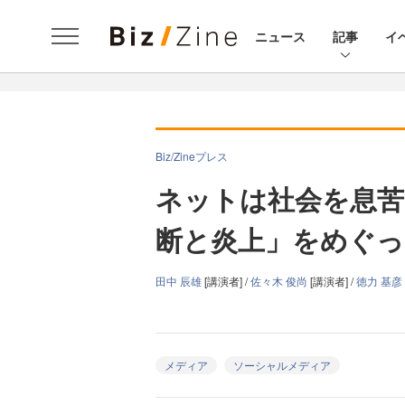
ニュース
記事
イ
Biz/Zineプレス
ネットは社会を息苦
断と炎上」をめぐっ
田中 辰雄
[講演者] /
佐々木 俊尚
[講演者] /
徳力 基彦
メディア
ソーシャルメディア