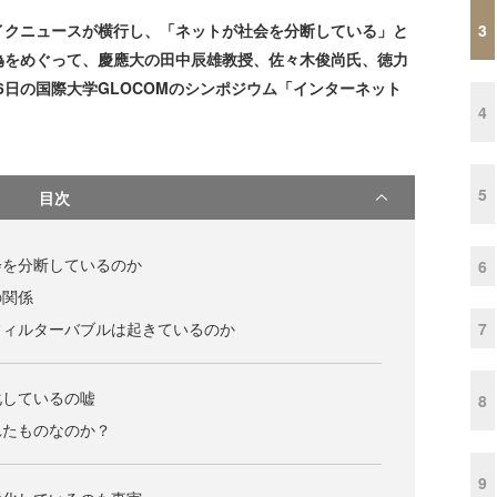
3
イクニュースが横行し、「ネットが社会を分断している」と
偽をめぐって、慶應大の田中辰雄教授、佐々木俊尚氏、徳力
月6日の国際大学GLOCOMのシンポジウム「インターネット
4
。
5
目次
会を分断しているのか
6
の関係
7
フィルターバブルは起きているのか
化しているの嘘
8
れたものなのか？
9