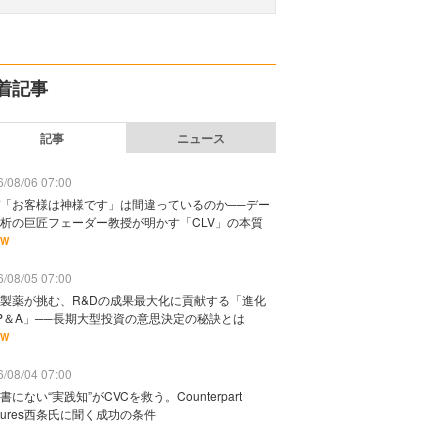
着記事
記事
ニュース
/08/06 07:00
「お客様は神様です」は間違っているのか──デー
析の巨匠フェーダー教授が明かす「CLV」の本質
EW
/08/05 07:00
製薬が挑む、R&Dの成果最大化に貢献する「進化
P＆A」──長期大型投資の意思決定の秘訣とは
EW
/08/04 07:00
書にない“実践知”がCVCを救う。Counterpart
ntures西条氏に聞く成功の条件