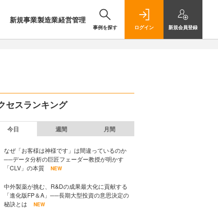
新規事業
製造業
経営管理
事例を探す
ログイン
新規
会員登録
クセスランキング
今日
週間
月間
なぜ「お客様は神様です」は間違っているのか
──データ分析の巨匠フェーダー教授が明かす
「CLV」の本質
NEW
中外製薬が挑む、R&Dの成果最大化に貢献する
「進化版FP＆A」──長期大型投資の意思決定の
秘訣とは
NEW