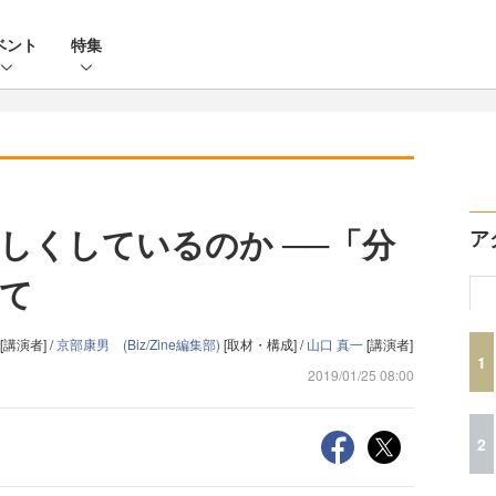
ベント
特集
しくしているのか ──「分
ア
て
[講演者] /
京部康男 (Biz/Zine編集部)
[取材・構成] /
山口 真一
[講演者]
1
2019/01/25 08:00
2