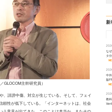
新
2026
なぜ
タ分
N
2026
中外
版F
／GLOCOM主幹研究員）
N
2026
や、誹謗中傷、対立が生じている。そして、フェイ
教科
信頼性が低下している。「インターネットは、社会
Ve
いう意見が出てきた。このことは本当か、またその