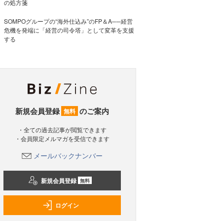
の処方箋
SOMPOグループの“海外仕込み”のFP＆A──経営
危機を発端に「経営の司令塔」として変革を支援
する
新規会員登録
のご案内
無料
・全ての過去記事が閲覧できます
・会員限定メルマガを受信できます
メールバックナンバー
新規会員登録
無料
ログイン