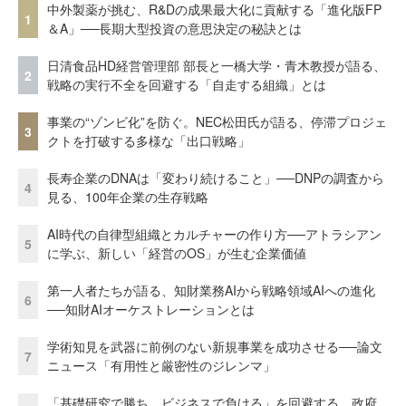
中外製薬が挑む、R&Dの成果最大化に貢献する「進化版FP
1
＆A」──長期大型投資の意思決定の秘訣とは
日清食品HD経営管理部 部長と一橋大学・青木教授が語る、
2
戦略の実行不全を回避する「自走する組織」とは
事業の“ゾンビ化”を防ぐ。NEC松田氏が語る、停滞プロジェ
3
クトを打破する多様な「出口戦略」
長寿企業のDNAは「変わり続けること」──DNPの調査から
4
見る、100年企業の生存戦略
AI時代の自律型組織とカルチャーの作り方──アトラシアン
5
に学ぶ、新しい「経営のOS」が生む企業価値
第一人者たちが語る、知財業務AIから戦略領域AIへの進化
6
──知財AIオーケストレーションとは
学術知見を武器に前例のない新規事業を成功させる──論文
7
ニュース「有用性と厳密性のジレンマ」
「基礎研究で勝ち、ビジネスで負ける」を回避する。政府