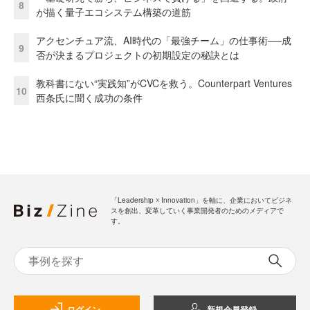
8
が描く量子エコシステム構築の道筋
アクセンチュア流、AI時代の「最強チーム」の仕事術──成
9
否が決まるプロジェクトの初期設定の秘訣とは
教科書にない“実践知”がCVCを救う。Counterpart Ventures
10
西条氏に聞く成功の条件
「Leadership ☓ Innovation」を軸に、企業においてビジネ
スを創出、変革していく事業開発者のためのメディアで
す。
ログイン
新規会員登録