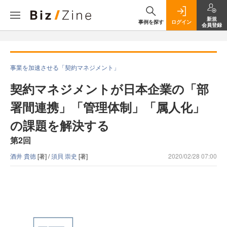
新規
事例を探す
ログイン
会員登録
事業を加速させる「契約マネジメント」
契約マネジメントが日本企業の「部
署間連携」「管理体制」「属人化」
の課題を解決する
第2回
酒井 貴徳
[著] /
須貝 崇史
[著]
2020/02/28 07:00