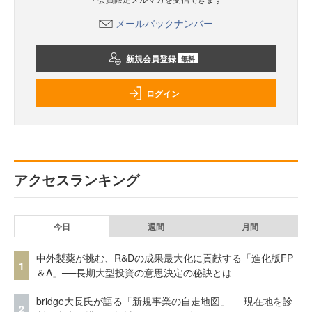
メールバックナンバー
新規会員登録
無料
ログイン
アクセスランキング
今日
週間
月間
中外製薬が挑む、R&Dの成果最大化に貢献する「進化版FP
1
＆A」──長期大型投資の意思決定の秘訣とは
bridge大長氏が語る「新規事業の自走地図」──現在地を診
2