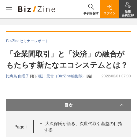
新規
事例を探す
ログイン
会員登録
Biz/Zineセミナーレポート
「企業間取引」と「決済」の融合が
もたらす新たなエコシステムとは？
比惠島 由理子
[著] /
梶川 元貴（Biz/Zine編集部）
[編]
2022/02/01 07:00
目次
大久保氏が語る、次世代取引基盤の目指
Page
1
す姿