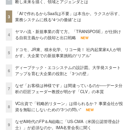
断し未来を描く、領域とアジェンダとは
「AIで作れるからSaaSは不要」は本当か。ラクスが示す、
3
業務システムに残る“4つの価値”とは
ヤマハ流・新規事業の育て方。「TRANSPOSE」が仕掛け
4
る自前主義からの脱却と出口戦略
NEW
ドコモ、JR東、積水化学、リコー発！ 社内起業家4人が明
5
かす、大企業での新規事業挑戦の“リアル”
ディープテック・エコシステムの設計図。大学発スタート
6
アップを育む大企業の役割と「3つの壁」
なぜ「お客様は神様です」は間違っているのか──データ分
7
析の巨匠フェーダー教授が明かす「CLV」の本質
VC出資で「戦略的リターン」は得られるか？ 事業会社が投
8
資を無駄にしないための“3つの問い”
NEW
なぜAI時代のFP＆A組織に「US-CMA（米国公認管理会計
9
士）」が必須なのか。IMA名誉会長に聞く