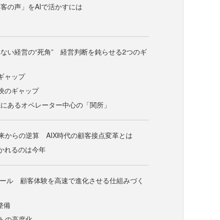
客の声」をAIで活かすには
ない経営の“死角” 経営判断を鈍らせる2つのギ
ギャップ
映のギャップ
底にあるオペレーター中心の「関所」
の未来からの逆算 AIX時代の顧客接点変革とは
わかれるのは今年
イール 顧客体験を高速で進化させる仕組みづく
整備
ートの高度化