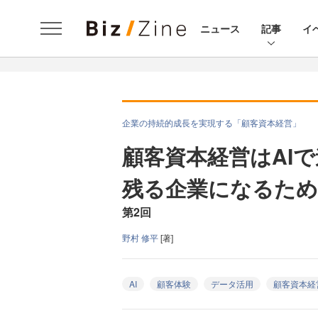
ニュース
記事
イ
企業の持続的成長を実現する「顧客資本経営」
顧客資本経営はAIで
残る企業になるため
第2回
野村 修平
[著]
AI
顧客体験
データ活用
顧客資本経