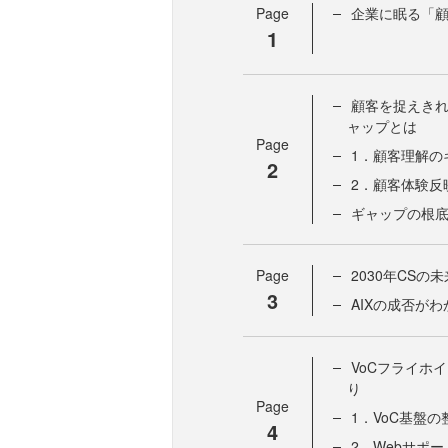
Page
企業に眠る「顧
1
顧客を捉えきれ
ャップとは
Page
1．顧客理解の
2
2．顧客体験反
ギャップの根
Page
2030年CS
3
AIXの成否が
VoCフライホ
り
Page
1．VoC基盤の
4
2．Webサポ