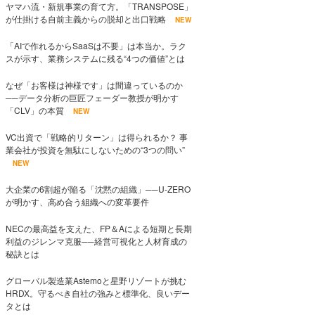
ヤマハ流・新規事業の育て方。「TRANSPOSE」
が仕掛ける自前主義からの脱却と出口戦略
NEW
「AIで作れるからSaaSは不要」は本当か。ラク
スが示す、業務システムに残る“4つの価値”とは
なぜ「お客様は神様です」は間違っているのか
──データ分析の巨匠フェーダー教授が明かす
「CLV」の本質
NEW
VC出資で「戦略的リターン」は得られるか？ 事
業会社が投資を無駄にしないための“3つの問い”
NEW
大企業の6割超が陥る「沈黙の組織」──U-ZERO
が明かす、高め合う組織への変革要件
NECの最高益を支えた、FP＆Aによる短期と長期
利益のジレンマ克服──経営可視化と人材育成の
秘訣とは
グローバル製造業Astemoと星野リゾートが挑む
HRDX。守るべき自社の強みと標準化、良いデー
タとは