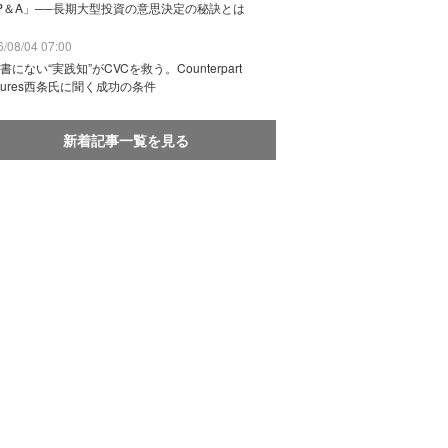
P＆A」──長期大型投資の意思決定の秘訣とは
/08/04 07:00
書にない“実践知”がCVCを救う。Counterpart
ntures西条氏に聞く成功の条件
新着記事一覧を見る