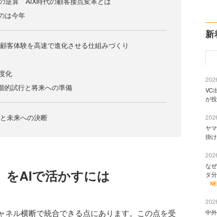
らの逆算 AIX時代の顧客接点変革とは
るのは今年
新
 顧客体験を高速で進化させる仕組みづくり
度化
2026
段階的試行と将来への準備
VC
が投
悟と未来への決断
2026
ヤマ
掛け
2026
なぜ
」をAIで活かすには
タ分
N
2026
ャネル横断で統合できる点にあります。この点を受
中外