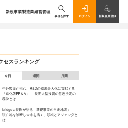
新規事業
製造業
経営管理
事例を探す
ログイン
新規
会員登録
クセスランキング
今日
週間
月間
中外製薬が挑む、R&Dの成果最大化に貢献する
「進化版FP＆A」──長期大型投資の意思決定の
秘訣とは
bridge大長氏が語る「新規事業の自走地図」──
現在地を診断し未来を描く、領域とアジェンダと
は