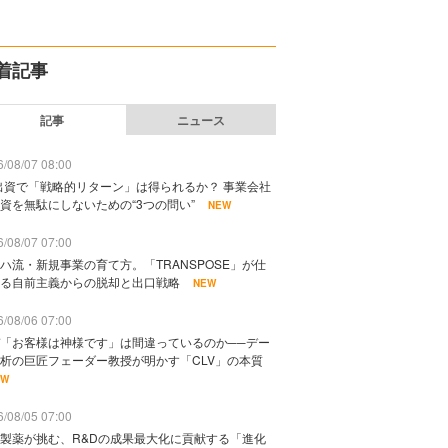
着記事
記事
ニュース
/08/07 08:00
出資で「戦略的リターン」は得られるか？ 事業会社
資を無駄にしないための“3つの問い”
NEW
/08/07 07:00
ハ流・新規事業の育て方。「TRANSPOSE」が仕
る自前主義からの脱却と出口戦略
NEW
/08/06 07:00
「お客様は神様です」は間違っているのか──デー
析の巨匠フェーダー教授が明かす「CLV」の本質
EW
/08/05 07:00
製薬が挑む、R&Dの成果最大化に貢献する「進化