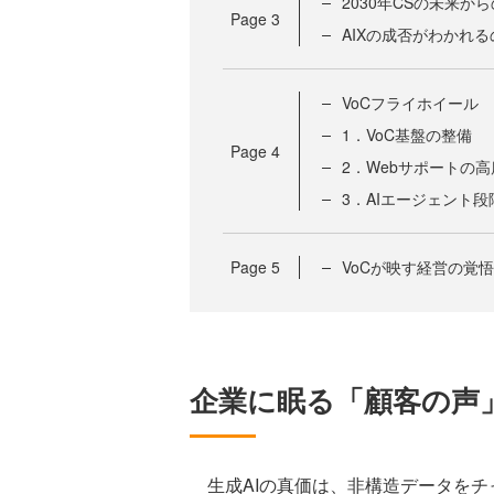
2030年CSの未来か
Page
3
AIXの成否がわかれ
VoCフライホイール
1．VoC基盤の整備
Page
4
2．Webサポートの高
3．AIエージェント
Page
5
VoCが映す経営の覚
企業に眠る「顧客の声
生成AIの真価は、非構造データをチ