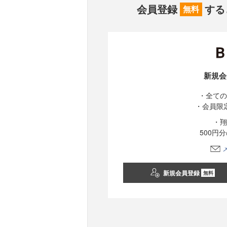
会員登録
する
無料
新規会
・全ての
・会員限
・翔
500円
新規会員登録
無料