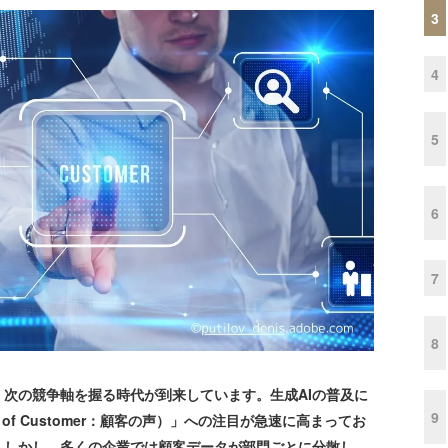
3
4
5
6
7
8
次の競争軸を握る時代が到来しています。生成AIの普及に
9
 of Customer：顧客の声）」への注目が急速に高まってお
。しかし、多くの企業では顧客データが部門ごとに分散し、