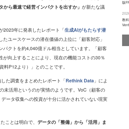
版F
タから最速で経営インパクトを出すか」
が新たな議
2026
教科
Ve
2023年に発表したレポート「
生成AIがもたらす潜
用したユースケースの潜在価値の上位に「顧客対応」
ンパクトを約4,040億ドル相当としています。「顧客
性が向上することにより、現在の機能コストの30％
資料P12より）」とのことです。
実施した調査をまとめたレポート「
Rethink Data
」によ
の未活用というのが実情のようです。VoC（顧客の
、データ収集への投資が十分に活かされていない現実
ったことは明白で、
データの「整備」から「活用」ま