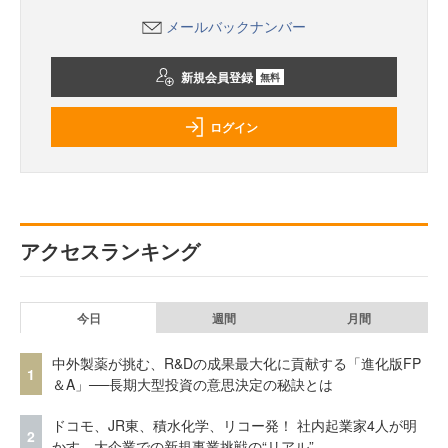
メールバックナンバー
新規会員登録
無料
ログイン
アクセスランキング
今日
週間
月間
中外製薬が挑む、R&Dの成果最大化に貢献する「進化版FP
1
＆A」──長期大型投資の意思決定の秘訣とは
ドコモ、JR東、積水化学、リコー発！ 社内起業家4人が明
2
かす、大企業での新規事業挑戦の“リアル”