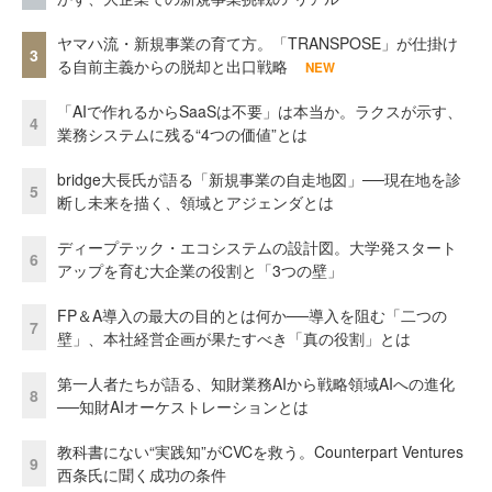
ヤマハ流・新規事業の育て方。「TRANSPOSE」が仕掛け
3
る自前主義からの脱却と出口戦略
NEW
「AIで作れるからSaaSは不要」は本当か。ラクスが示す、
4
業務システムに残る“4つの価値”とは
bridge大長氏が語る「新規事業の自走地図」──現在地を診
5
断し未来を描く、領域とアジェンダとは
ディープテック・エコシステムの設計図。大学発スタート
6
アップを育む大企業の役割と「3つの壁」
FP＆A導入の最大の目的とは何か──導入を阻む「二つの
7
壁」、本社経営企画が果たすべき「真の役割」とは
第一人者たちが語る、知財業務AIから戦略領域AIへの進化
8
──知財AIオーケストレーションとは
教科書にない“実践知”がCVCを救う。Counterpart Ventures
9
西条氏に聞く成功の条件