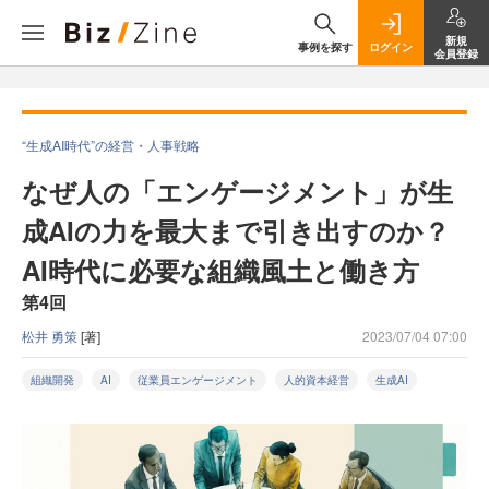
新規
事例を探す
ログイン
会員登録
“生成AI時代”の経営・人事戦略
なぜ人の「エンゲージメント」が生
成AIの力を最大まで引き出すのか？
AI時代に必要な組織風土と働き方
第4回
松井 勇策
[著]
2023/07/04 07:00
組織開発
AI
従業員エンゲージメント
人的資本経営
生成AI