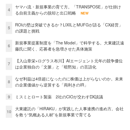
ヤマハ流・新規事業の育て方。「TRANSPOSE」が仕掛け
4
る自前主義からの脱却と出口戦略
NEW
ROIの壁は突破できるか？LIXILとMUFGが語る「CX経営」
5
の課題と挑戦
新規事業提案制度を「The Model」で科学する。大東建託遠
6
藤氏に聞く、応募者を急増させた具体施策
【入山章栄×ログラス布川】AIエージェント元年の競争優位
7
は企業独自の「文脈」と「暗黙知」の言語化
なぜ利益は4倍超になったのに株価は上がらないのか。未来
8
の企業価値から逆算する「両利きのIR」
9
ミスミとロート製薬 2社のCIOが交わすDX談議
大東建託の「HIRAKU」が実践した人事連携の進め方。会社
10
を救う“気概ある人材”を新規事業で育てる