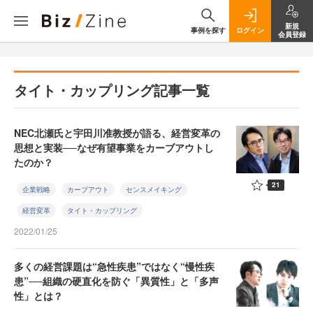
新規
事例を探す
ログイン
会員登録
タイト・カップリング記事一覧
NEC北瀬氏と宇田川准教授が語る、経営変革の
思想と実装──なぜ有望事業をカーブアウトし
たのか？
21
企業戦略
カーブアウト
センスメイキング
経営変革
タイト・カップリング
2022/01/25
多くの経営課題は“急性疾患”ではなく“慢性疾
患”──組織の硬直化を防ぐ「異質性」と「多声
性」とは？