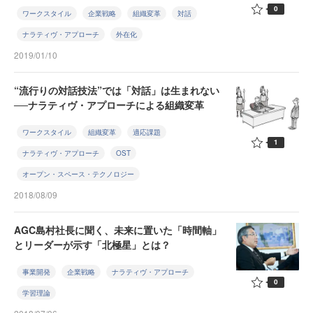
0
ワークスタイル
企業戦略
組織変革
対話
ナラティヴ・アプローチ
外在化
2019/01/10
“流行りの対話技法”では「対話」は生まれない
──ナラティヴ・アプローチによる組織変革
ワークスタイル
組織変革
適応課題
1
ナラティヴ・アプローチ
OST
オープン・スペース・テクノロジー
2018/08/09
AGC島村社長に聞く、未来に置いた「時間軸」
とリーダーが示す「北極星」とは？
事業開発
企業戦略
ナラティヴ・アプローチ
0
学習理論