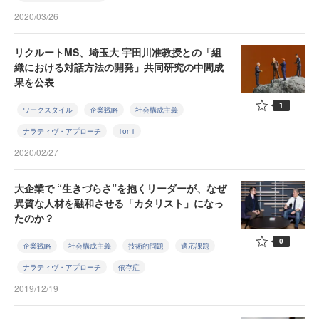
2020/03/26
リクルートMS、埼玉大 宇田川准教授との「組
織における対話方法の開発」共同研究の中間成
果を公表
1
ワークスタイル
企業戦略
社会構成主義
ナラティヴ・アプローチ
1on1
2020/02/27
大企業で “生きづらさ”を抱くリーダーが、なぜ
異質な人材を融和させる「カタリスト」になっ
たのか？
0
企業戦略
社会構成主義
技術的問題
適応課題
ナラティヴ・アプローチ
依存症
2019/12/19