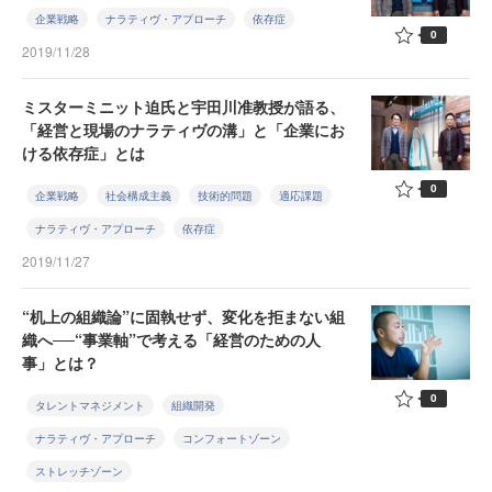
企業戦略
ナラティヴ・アプローチ
依存症
0
2019/11/28
ミスターミニット迫氏と宇田川准教授が語る、
「経営と現場のナラティヴの溝」と「企業にお
ける依存症」とは
0
企業戦略
社会構成主義
技術的問題
適応課題
ナラティヴ・アプローチ
依存症
2019/11/27
“机上の組織論”に固執せず、変化を拒まない組
織へ──“事業軸”で考える「経営のための人
事」とは？
0
タレントマネジメント
組織開発
ナラティヴ・アプローチ
コンフォートゾーン
ストレッチゾーン