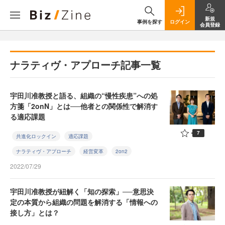
新規
事例を探す
ログイン
会員登録
ナラティヴ・アプローチ記事一覧
宇田川准教授と語る、組織の“慢性疾患”への処
方箋「2onN」とは──他者との関係性で解消す
る適応課題
7
共進化ロックイン
適応課題
ナラティヴ・アプローチ
経営変革
2on2
2022/07/29
宇田川准教授が紐解く「知の探索」──意思決
定の本質から組織の問題を解消する「情報への
接し方」とは？