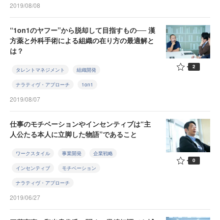
2019/08/08
“1on1のヤフー”から脱却して目指すもの── 漢
方薬と外科手術による組織の在り方の最適解と
は？
2
タレントマネジメント
組織開発
ナラティヴ・アプローチ
1on1
2019/08/07
仕事のモチベーションやインセンティブは“主
人公たる本人に立脚した物語”であること
ワークスタイル
事業開発
企業戦略
0
インセンティブ
モチベーション
ナラティヴ・アプローチ
2019/06/27