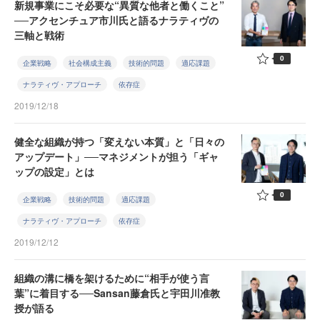
新規事業にこそ必要な“異質な他者と働くこと”
──アクセンチュア市川氏と語るナラティヴの
三軸と戦術
0
企業戦略
社会構成主義
技術的問題
適応課題
ナラティヴ・アプローチ
依存症
2019/12/18
健全な組織が持つ「変えない本質」と「日々の
アップデート」──マネジメントが担う「ギャ
ップの設定」とは
0
企業戦略
技術的問題
適応課題
ナラティヴ・アプローチ
依存症
2019/12/12
組織の溝に橋を架けるために“相手が使う言
葉”に着目する──Sansan藤倉氏と宇田川准教
授が語る