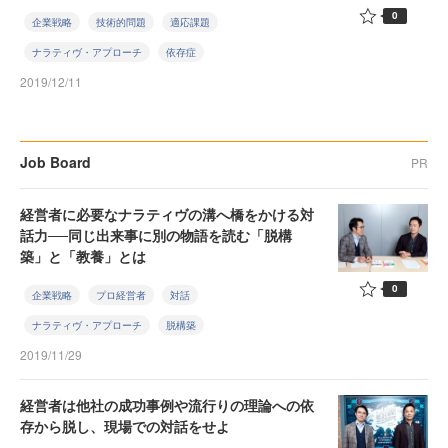
0
企業戦略
技術的問題
適応課題
ナラティヴ・アプローチ
依存症
2019/12/11
Job Board
PR
経営者に必要なナラティヴの溝へ橋をかける対
話力──同じ出来事に別の物語を読む「脱構
築」と「教養」とは
0
企業戦略
プロ経営者
対話
ナラティヴ・アプローチ
脱構築
2019/11/29
経営者は他社の成功事例や流行りの理論への依
存から脱し、現場での対話をせよ