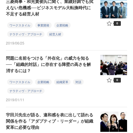
三菱商事・和光貴俊氏に聞く、業績好調でも拭
えない危機感──ビジネスモデル大転換時代に
不足する経営人材
0
ワークスタイル
事業開発
企業戦略
ナラティヴ・アプローチ
経営人材
2019/06/25
問題に名前をつける「外在化」の威力を知る
──「組織的対話」に存在する障壁の高さを解
消するには？
0
ワークスタイル
企業戦略
組織変革
対話
ナラティヴ・アプローチ
2019/01/11
宇田川先生が語る、違和感を表に出して語れる
関係を作る「アダプティブ・リーダー」が組織
変革に必要な理由