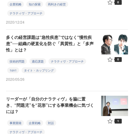
0
企業戦略
知の探索
両利きの経営
ナラティヴ・アプローチ
2020/12/24
多くの経営課題は“急性疾患”ではなく“慢性疾
患”──組織の硬直化を防ぐ「異質性」と「多声
性」とは？
0
技術的問題
適応課題
ナラティヴ・アプローチ
1on1
タイト・カップリング
2020/05/26
リーダーが「自分のナラティヴ」を脇に置
き、“問題児”を“花形”にする事業機会に気づく
には？
1
事業開発
企業戦略
対話
ナラティヴ・アプローチ