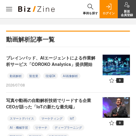
新規
事例を探す
ログイン
会員登録
動画解析記事一覧
ブレインパッド、AIエージェントによる作業解
析サービス「COROKO Analytics」提供開始
動画解析
製造業
現場DX
AI画像解析
0
2026/07/08
写真や動画の自動解析技術でリードする企業
CEOが語った「IoTの新たな最先端」
スマートデバイス
マーケティング
IoT
0
AI・機械学習
リサーチ
ディープラーニング