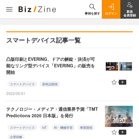
新規
事例を探す
ログイン
会員登録
スマートデバイス記事一覧
凸版印刷とEVERING、ドアの解錠・決済が可
能なリング型デバイス「EVERING」の販売を
開始
0
スマートデバイス
新商品開発
2022/05/31
テクノロジー・メディア・通信業界予測「TMT
Predictions 2020 日本版」を発行
スマートデバイス
IoT
AI・機械学習
事業開発
0
企業戦略