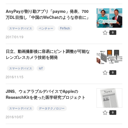
AnyPayが割り勘アプリ「paymo」発表、700
万DL目指し「中国のWeChatのような存在に」
スマートデバイス
ベンチャー
FinTech
0
2017/01/19
日立、動画撮影後に容易にピント調整が可能な
レンズレスカメラ技術を開発
スマートデバイス
IoT
0
2016/11/15
JINS、ウェアラブルデバイスでAppleの
ResearchKitを使った医学研究プロジェクト
スマートデバイス
データテクノロジー
0
2016/10/07