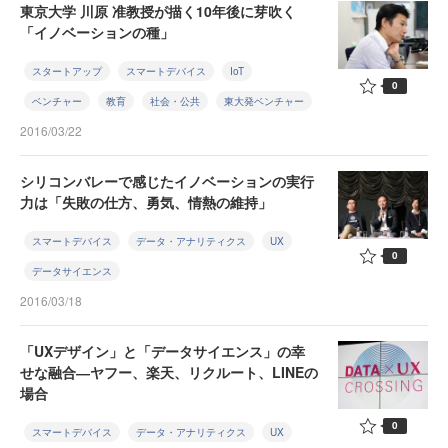
東京大学 川原 准教授が描く10年後に芽吹く
「イノベーションの種」
スタートアップ
スマートデバイス
IoT
0
ベンチャー
教育
社会・公共
東大発ベンチャー
2016/03/22
シリコンバレーで感じたイノベーションの実行
力は「失敗の仕方、勇気、情熱の維持」
スマートデバイス
データ・アナリティクス
UX
0
データサイエンス
2016/03/18
「UXデザイン」と「データサイエンス」の幸
せな融合―ヤフー、楽天、リクルート、LINEの
場合
0
スマートデバイス
データ・アナリティクス
UX