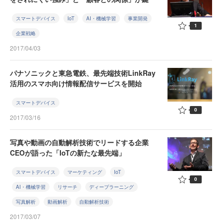
スマートデバイス
IoT
AI・機械学習
事業開発
1
企業戦略
2017/04/03
パナソニックと東急電鉄、最先端技術LinkRay
活用のスマホ向け情報配信サービスを開始
スマートデバイス
0
2017/03/16
写真や動画の自動解析技術でリードする企業
CEOが語った「IoTの新たな最先端」
スマートデバイス
マーケティング
IoT
0
AI・機械学習
リサーチ
ディープラーニング
写真解析
動画解析
自動解析技術
2017/03/07