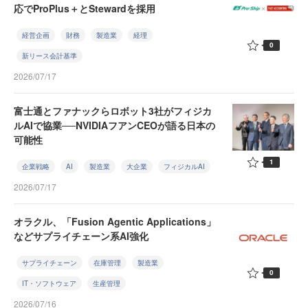
応でProPlus＋とStewardを採用
経営企画
財務
製造業
経理
0
新リース会計基準
2026/07/17
富士通とファナックらロボット3社がフィジカ
ルAIで協業──NVIDIAフアンCEOが語る日本の
可能性
1
企業戦略
AI
製造業
大企業
フィジカルAI
2026/07/17
オラクル、「Fusion Agentic Applications」
などサプライチェーン系AI強化
サプライチェーン
在庫管理
製造業
0
IT・ソフトウェア
生産管理
2026/07/16