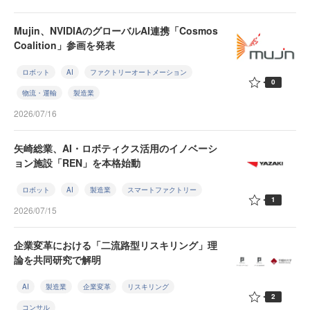
Mujin、NVIDIAのグローバルAI連携「Cosmos
Coalition」参画を発表
ロボット
AI
ファクトリーオートメーション
0
物流・運輸
製造業
2026/07/16
矢崎総業、AI・ロボティクス活用のイノベーシ
ョン施設「REN」を本格始動
ロボット
AI
製造業
スマートファクトリー
1
2026/07/15
企業変革における「二流路型リスキリング」理
論を共同研究で解明
AI
製造業
企業変革
リスキリング
2
コンサル