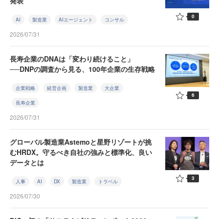
発表
0
AI
製造業
AIエージェント
コンサル
2026/07/31
長寿企業のDNAは「変わり続けること」
──DNPの調査から見る、100年企業の生存戦略
企業戦略
経営企画
製造業
大企業
6
長寿企業
2026/07/31
グローバル製造業Astemoと星野リゾートが挑
むHRDX。守るべき自社の強みと標準化、良い
データとは
3
人事
AI
DX
製造業
トラベル
2026/07/30