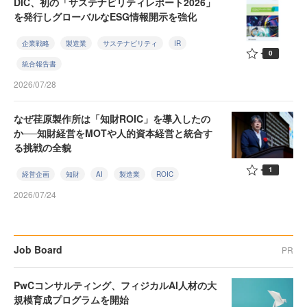
DIC、初の「サステナビリティレポート2026」
を発行しグローバルなESG情報開示を強化
企業戦略
製造業
サステナビリティ
IR
0
統合報告書
2026/07/28
なぜ荏原製作所は「知財ROIC」を導入したの
か──知財経営をMOTや人的資本経営と統合す
る挑戦の全貌
1
経営企画
知財
AI
製造業
ROIC
2026/07/24
Job Board
PR
PwCコンサルティング、フィジカルAI人材の大
規模育成プログラムを開始