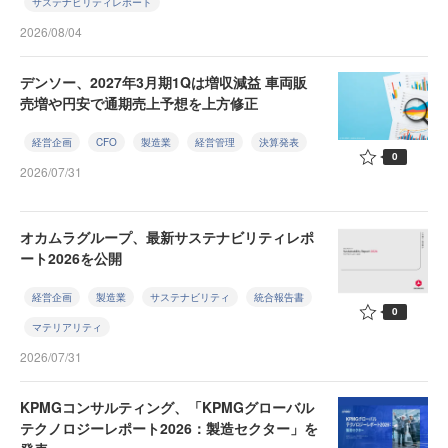
サステナビリティレポート
2026/08/04
デンソー、2027年3月期1Qは増収減益 車両販
売増や円安で通期売上予想を上方修正
経営企画
CFO
製造業
経営管理
決算発表
0
2026/07/31
オカムラグループ、最新サステナビリティレポ
ート2026を公開
経営企画
製造業
サステナビリティ
統合報告書
0
マテリアリティ
2026/07/31
KPMGコンサルティング、「KPMGグローバル
テクノロジーレポート2026：製造セクター」を