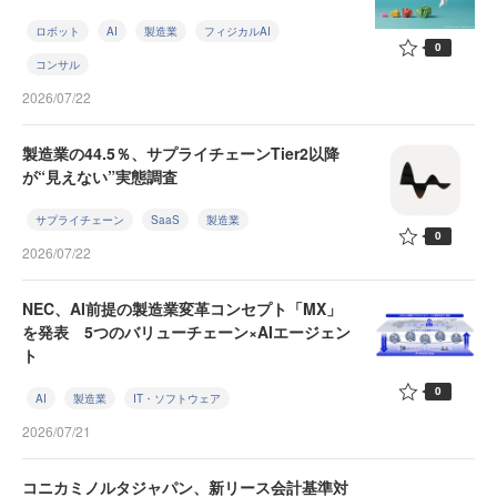
ロボット
AI
製造業
フィジカルAI
0
コンサル
2026/07/22
製造業の44.5％、サプライチェーンTier2以降
が“見えない”実態調査
サプライチェーン
SaaS
製造業
0
2026/07/22
NEC、AI前提の製造業変革コンセプト「MX」
を発表 5つのバリューチェーン×AIエージェン
ト
0
AI
製造業
IT・ソフトウェア
2026/07/21
コニカミノルタジャパン、新リース会計基準対