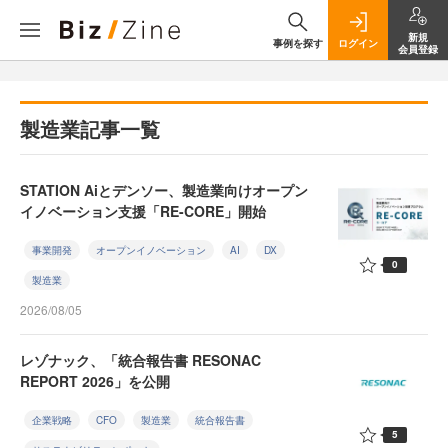
新規
事例を探す
ログイン
会員登録
製造業記事一覧
STATION Aiとデンソー、製造業向けオープン
イノベーション支援「RE-CORE」開始
事業開発
オープンイノベーション
AI
DX
0
製造業
2026/08/05
レゾナック、「統合報告書 RESONAC
REPORT 2026」を公開
企業戦略
CFO
製造業
統合報告書
5