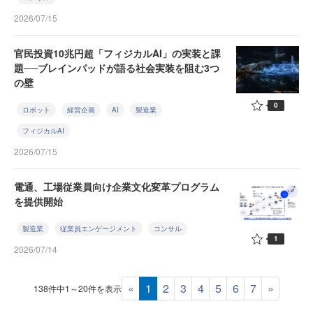
2026/07/15
官民投資10兆円超「フィジカルAI」の実装と課
題──ブレインパッドが語る社会実装を阻む3つ
の壁
0
ロボット
経営企画
AI
製造業
フィジカルAI
2026/07/15
電通、工場従業員向け企業文化変革プログラム
を提供開始
製造業
従業員エンゲージメント
コンサル
1
2026/07/14
«
1
2
3
4
5
6
7
»
138件中1～20件を表示