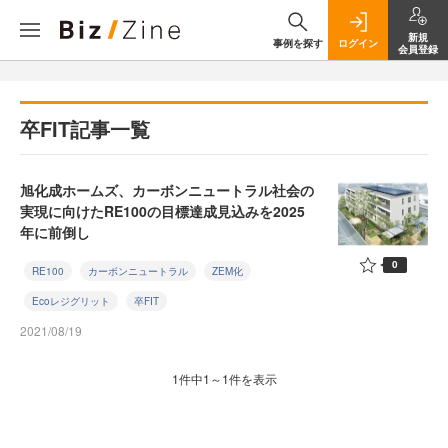
新規
事例を探す
ログイン
会員登録
卒FIT記事一覧
旭化成ホームズ、カーボンニュートラル社会の
実現に向けたRE100の目標達成見込みを2025
年に前倒し
0
RE100
カーボンニュートラル
ZEM化
Ecoレジグリット
卒FIT
2021/08/19
1件中1～1件を表示