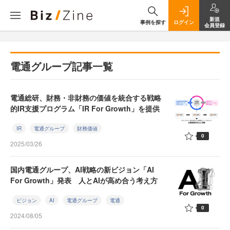
新規
事例を探す
ログイン
会員登録
電通グループ記事一覧
電通総研、財務・非財務の価値を統合する戦略
的IR支援プログラム「IR For Growth」を提供
IR
電通グループ
財務価値
0
2025/03/26
国内電通グループ、AI戦略の新ビジョン「AI
For Growth」発表 人とAIが高め合う考え方
ビジョン
AI
電通グループ
電通
0
2024/08/05