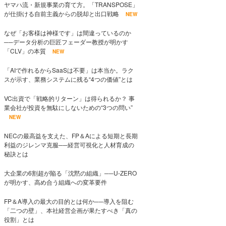
ヤマハ流・新規事業の育て方。「TRANSPOSE」
が仕掛ける自前主義からの脱却と出口戦略
NEW
なぜ「お客様は神様です」は間違っているのか
──データ分析の巨匠フェーダー教授が明かす
「CLV」の本質
NEW
「AIで作れるからSaaSは不要」は本当か。ラク
スが示す、業務システムに残る“4つの価値”とは
VC出資で「戦略的リターン」は得られるか？ 事
業会社が投資を無駄にしないための“3つの問い”
NEW
NECの最高益を支えた、FP＆Aによる短期と長期
利益のジレンマ克服──経営可視化と人材育成の
秘訣とは
大企業の6割超が陥る「沈黙の組織」──U-ZERO
が明かす、高め合う組織への変革要件
FP＆A導入の最大の目的とは何か──導入を阻む
「二つの壁」、本社経営企画が果たすべき「真の
役割」とは