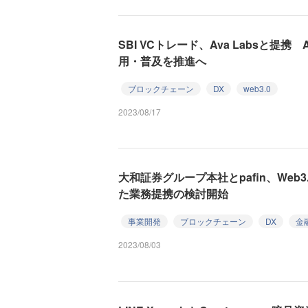
SBI VCトレード、Ava Labsと提携 
用・普及を推進へ
ブロックチェーン
DX
web3.0
2023/08/17
大和証券グループ本社とpafin、Web
た業務提携の検討開始
事業開発
ブロックチェーン
DX
金
2023/08/03