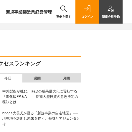
新規事業
製造業
経営管理
事例を探す
ログイン
新規
会員登録
クセスランキング
今日
週間
月間
中外製薬が挑む、R&Dの成果最大化に貢献する
「進化版FP＆A」──長期大型投資の意思決定の
秘訣とは
bridge大長氏が語る「新規事業の自走地図」──
現在地を診断し未来を描く、領域とアジェンダと
は