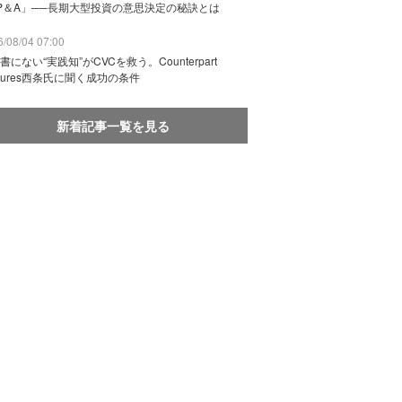
P＆A」──長期大型投資の意思決定の秘訣とは
/08/04 07:00
書にない“実践知”がCVCを救う。Counterpart
ntures西条氏に聞く成功の条件
新着記事一覧を見る