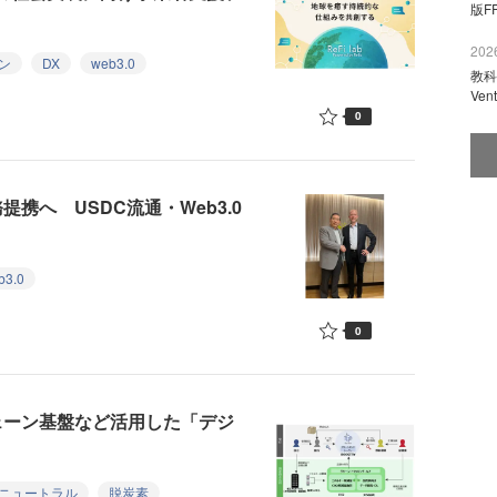
版F
2026
ン
DX
web3.0
教科
Ve
0
務提携へ USDC流通・Web3.0
b3.0
0
ェーン基盤など活用した「デジ
ニュートラル
脱炭素