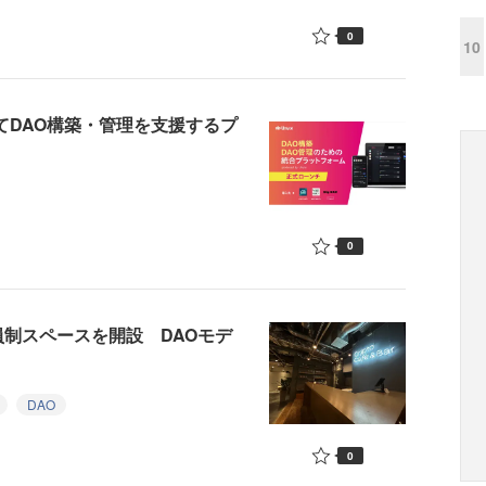
0
10
いてDAO構築・管理を支援するプ
0
員制スペースを開設 DAOモデ
DAO
0