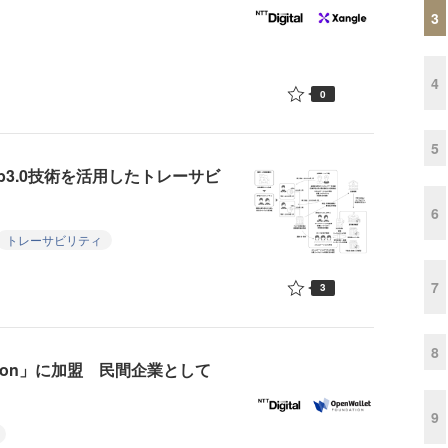
3
4
0
5
b3.0技術を活用したトレーサビ
6
トレーサビリティ
7
3
8
undation」に加盟 民間企業として
9