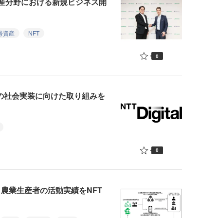
m、暗号資産分野における新規ビジネス開
号資産
NFT
0
b3.0の社会実装に向けた取り組みを
0
と農業生産者の活動実績をNFT