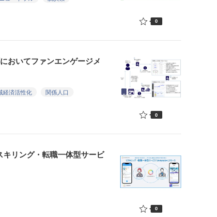
0
部町においてファンエンゲージメ
域経済活性化
関係人口
0
リスキリング・転職一体型サービ
0