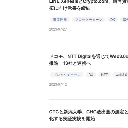
LINE XenesisとCrypto.co
拓に向け覚書を締結
事業開発
ブロックチェーン
DX
暗
2023/07/27
ドコモ、NTT Digitalを通じてWe
推進 13社と連携へ
ブロックチェーン
DX
NFT
web3.0
2023/07/12
CTCと新潟大学、GHG放出量の測定
化する実証実験を開始