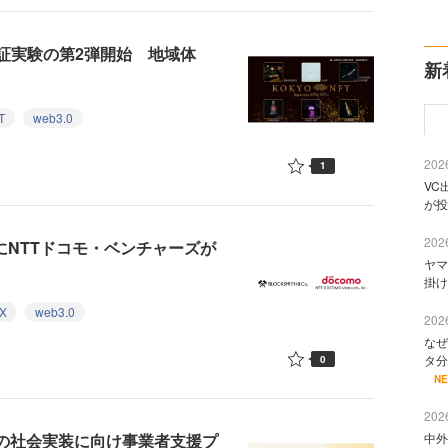
証実験の第2弾開始 地域体
新
T
web3.0
2026
1
VC
が投
2026
ドにNTTドコモ・ベンチャーズが
ヤマ
掛け
X
web3.0
2026
なぜ
タ分
0
N
2026
ネスの社会実装に向け事業者支援プ
中外