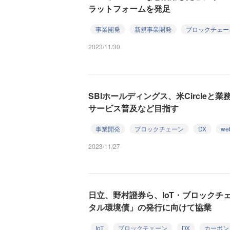
ラットフォームを発足
事業開発
新規事業開発
ブロックチェー
2023/11/30
SBIホールディングス、米Circleと業
サービス普及など目指す
事業開発
ブロックチェーン
DX
we
2023/11/27
日立、野村證券ら、IoT・ブロックチ
タル環境債」の発行に向けて協業
IoT
ブロックチェーン
DX
カーボン