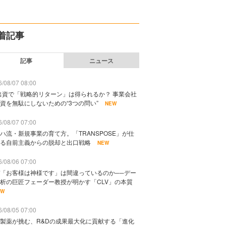
着記事
記事
ニュース
/08/07 08:00
出資で「戦略的リターン」は得られるか？ 事業会社
資を無駄にしないための“3つの問い”
NEW
/08/07 07:00
ハ流・新規事業の育て方。「TRANSPOSE」が仕
る自前主義からの脱却と出口戦略
NEW
/08/06 07:00
「お客様は神様です」は間違っているのか──デー
析の巨匠フェーダー教授が明かす「CLV」の本質
EW
/08/05 07:00
製薬が挑む、R&Dの成果最大化に貢献する「進化