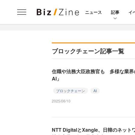
ニュース
記事
イ
ブロックチェーン記事一覧
住職や法務大臣政務官も 多様な業界
AI」
ブロックチェーン
AI
2025/06/10
NTT DigitalとXangle、日韓の