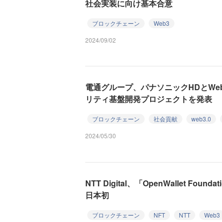
社会実装に向け基本合意
ブロックチェーン
Web3
2024/09/02
電通グループ、パナソニックHDとWe
リティ基盤開発プロジェクトを発表
ブロックチェーン
社会貢献
web3.0
2024/05/30
NTT Digital、「OpenWallet Fo
日本初
ブロックチェーン
NFT
NTT
Web3