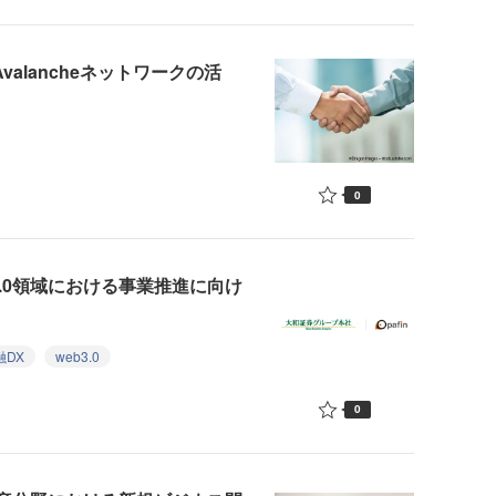
Avalancheネットワークの活
0
3.0領域における事業推進に向け
融DX
web3.0
0