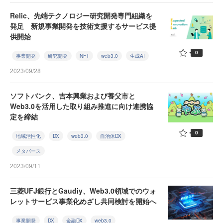
Relic、先端テクノロジー研究開発専門組織を
発足 新規事業開発を技術支援するサービス提
供開始
0
事業開発
研究開発
NFT
web3.0
生成AI
2023/09/28
ソフトバンク、吉本興業および養父市と
Web3.0を活用した取り組み推進に向け連携協
定を締結
0
地域活性化
DX
web3.0
自治体DX
メタバース
2023/09/11
三菱UFJ銀行とGaudiy、Web3.0領域でのウォ
レットサービス事業化めざし共同検討を開始へ
事業開発
DX
金融DX
web3.0