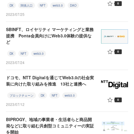
0
DX
関係人口
NFT
web3.0
DAO
2023/07/25
SBINFT、ロイヤリティ マーケティングと業務
提携 Ponta会員向けにWeb3.0体験の提供な
ど
0
DX
NFT
web3.0
2023/07/24
ドコモ、NTT Digitalを通じてWeb3.0の社会実
装に向けた取り組みを推進 13社と連携へ
ブロックチェーン
DX
NFT
web3.0
0
2023/07/12
BIPROGY、地域の事業者・生活者らと商品開
発などに取り組む共創型コミュニティーの実証
を開始