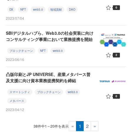
0
DX
NFT
web3.0
地域貢献
DAO
2023/07/04
SBIデジタルハブら、Web3.0の社会実装に向け
コンサルティング事業において業務提携を開始
ブロックチェーン
NFT
web3.0
2
2023/06/16
凸版印刷とJP UNIVERSE、産業メタバース普
及支援に向け資本業務提携契約を締結
スマートシティ
ブロックチェーン
web3.0
0
メタバース
2023/04/12
«
1
2
»
38件中1～20件を表示