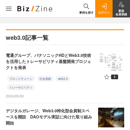
新規
事例を探す
ログイン
会員登録
web3.0記事一覧
電通グループ、パナソニックHDとWeb3.0技術
を活用したトレーサビリティ基盤開発プロジェ
クトを発表
3
ブロックチェーン
社会貢献
web3.0
トレーサビリティ
2024/05/30
デジタルガレージ、Web3.0特化型会員制スペ
ースを開設 DAOモデル実証に向けた取り組み
開始