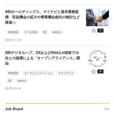
SBIホールディングス、マイナビと資本業務提
携 収益機会の拡大や事業機会創出の検討など
推進へ
1
事業開発
データ活用
DX
web3.0
2023/11/13
SBIデジタルハブ、DXおよびWeb3.0領域で10
社との提携による「オープンアライアンス」開
始
0
事業開発
オープンイノベーション
アライアンス
DX
web3.0
2023/10/16
Job Board
PR