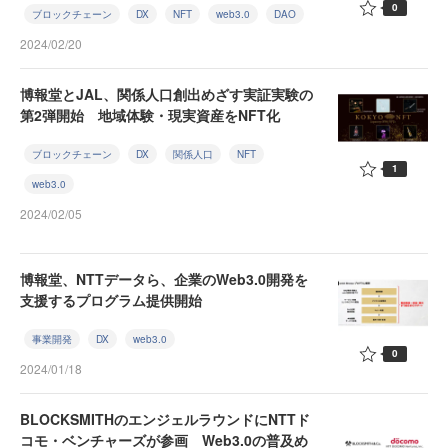
0
ブロックチェーン
DX
NFT
web3.0
DAO
2024/02/20
博報堂とJAL、関係人口創出めざす実証実験の
第2弾開始 地域体験・現実資産をNFT化
ブロックチェーン
DX
関係人口
NFT
1
web3.0
2024/02/05
博報堂、NTTデータら、企業のWeb3.0開発を
支援するプログラム提供開始
事業開発
DX
web3.0
0
2024/01/18
BLOCKSMITHのエンジェルラウンドにNTTド
コモ・ベンチャーズが参画 Web3.0の普及め