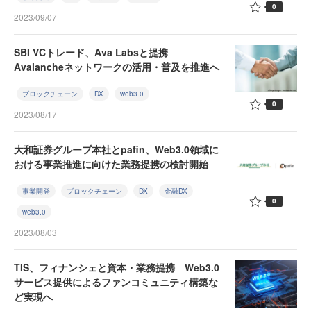
0
2023/09/07
SBI VCトレード、Ava Labsと提携
Avalancheネットワークの活用・普及を推進へ
ブロックチェーン
DX
web3.0
0
2023/08/17
大和証券グループ本社とpafin、Web3.0領域に
おける事業推進に向けた業務提携の検討開始
事業開発
ブロックチェーン
DX
金融DX
0
web3.0
2023/08/03
TIS、フィナンシェと資本・業務提携 Web3.0
サービス提供によるファンコミュニティ構築な
ど実現へ