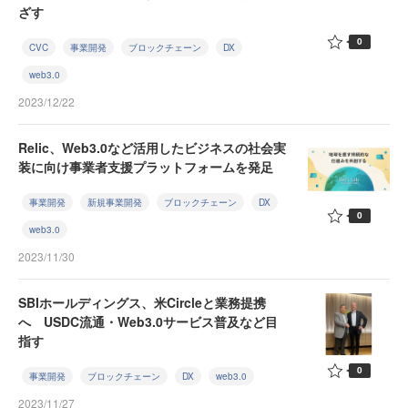
ざす
0
CVC
事業開発
ブロックチェーン
DX
web3.0
2023/12/22
Relic、Web3.0など活用したビジネスの社会実
装に向け事業者支援プラットフォームを発足
事業開発
新規事業開発
ブロックチェーン
DX
0
web3.0
2023/11/30
SBIホールディングス、米Circleと業務提携
へ USDC流通・Web3.0サービス普及など目
指す
0
事業開発
ブロックチェーン
DX
web3.0
2023/11/27