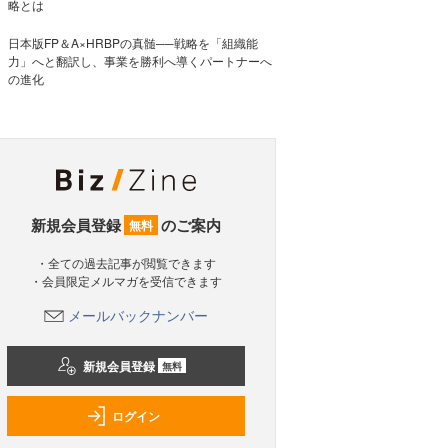
略とは
日本版FP＆A×HRBPの真髄──戦略を「組織能
力」へと翻訳し、事業を勝利へ導くパートナーへ
の進化
新規会員登録
のご案内
無料
・全ての過去記事が閲覧できます
・会員限定メルマガを受信できます
メールバックナンバー
新規会員登録
無料
ログイン