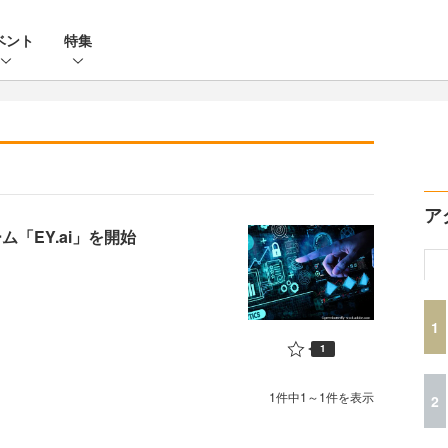
ベント
特集
ア
「EY.ai」を開始
1
1
1件中1～1件を表示
2