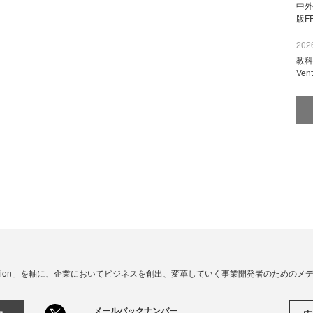
中外
版F
2026
教科
Ve
☓ Innovation」を軸に、企業においてビジネスを創出、変革していく事業開発者のための
メールバックナンバー