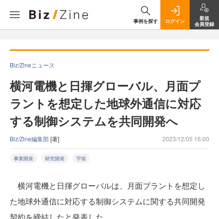
新規
事例を探す
ログイン
会員登録
Biz/Zineニュース
横河電機と日揮グローバル、月面プ
ラントを想定した地球外通信に対応
する制御システムを共同開発へ
Biz/Zine編集部
[著]
2023/12/05 16:00
事業開発
研究開発
宇宙
横河電機と日揮グローバルは、月面プラントを想定し
た地球外通信に対応する制御システムに関する共同開発
契約を締結したと発表した。