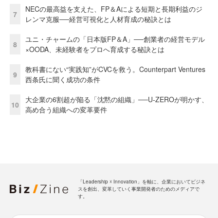
NECの最高益を支えた、FP＆Aによる短期と長期利益のジ
7
レンマ克服──経営可視化と人材育成の秘訣とは
ユニ・チャームの「日本版FP＆A」──創業者の経営モデル
8
×OODA、未経験者をプロへ育成する秘訣とは
教科書にない“実践知”がCVCを救う。Counterpart Ventures
9
西条氏に聞く成功の条件
大企業の6割超が陥る「沈黙の組織」──U-ZEROが明かす、
10
高め合う組織への変革要件
「Leadership ☓ Innovation」を軸に、企業においてビジネ
スを創出、変革していく事業開発者のためのメディアで
す。