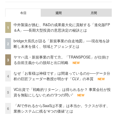
今日
週間
月間
中外製薬が挑む、R&Dの成果最大化に貢献する「進化版FP
1
＆A」──長期大型投資の意思決定の秘訣とは
bridge大長氏が語る「新規事業の自走地図」──現在地を診
2
断し未来を描く、領域とアジェンダとは
ヤマハ流・新規事業の育て方。「TRANSPOSE」が仕掛け
3
る自前主義からの脱却と出口戦略
NEW
なぜ「お客様は神様です」は間違っているのか──データ分
4
析の巨匠フェーダー教授が明かす「CLV」の本質
NEW
VC出資で「戦略的リターン」は得られるか？ 事業会社が投
5
資を無駄にしないための“3つの問い”
NEW
「AIで作れるからSaaSは不要」は本当か。ラクスが示す、
6
業務システムに残る“4つの価値”とは