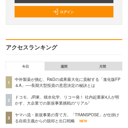
ログイン
アクセスランキング
今日
週間
月間
中外製薬が挑む、R&Dの成果最大化に貢献する「進化版FP
1
＆A」──長期大型投資の意思決定の秘訣とは
ドコモ、JR東、積水化学、リコー発！ 社内起業家4人が明
2
かす、大企業での新規事業挑戦の“リアル”
ヤマハ流・新規事業の育て方。「TRANSPOSE」が仕掛け
3
る自前主義からの脱却と出口戦略
NEW