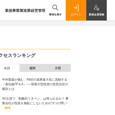
新規事業
製造業
経営管理
事例を探す
ログイン
新規
会員登録
クセスランキング
今日
週間
月間
中外製薬が挑む、R&Dの成果最大化に貢献する
「進化版FP＆A」──長期大型投資の意思決定の
秘訣とは
VC出資で「戦略的リターン」は得られるか？ 事
業会社が投資を無駄にしないための“3つの問い”
NEW