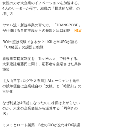
女性の力が大企業のイノベーションを加速する。
4人のリーダーが示す、組織の「構造的な壁」の
壊し方
ヤマハ流・新規事業の育て方。「TRANSPOSE」
が仕掛ける自前主義からの脱却と出口戦略
NEW
ROIの壁は突破できるか？LIXILとMUFGが語る
「CX経営」の課題と挑戦
新規事業提案制度を「The Model」で科学する。
大東建託遠藤氏に聞く、応募者を急増させた具体
施策
【入山章栄×ログラス布川】AIエージェント元年
の競争優位は企業独自の「文脈」と「暗黙知」の
言語化
なぜ利益は4倍超になったのに株価は上がらない
のか。未来の企業価値から逆算する「両利きの
IR」
ミスミとロート製薬 2社のCIOが交わすDX談議