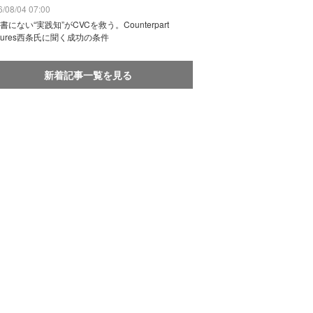
/08/04 07:00
書にない“実践知”がCVCを救う。Counterpart
ntures西条氏に聞く成功の条件
新着記事一覧を見る