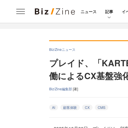
ニュース
記事
イ
Biz/Zineニュース
プレイド、「KART
働によるCX基盤強
Biz/Zine編集部
[著]
AI
顧客体験
CX
CMS