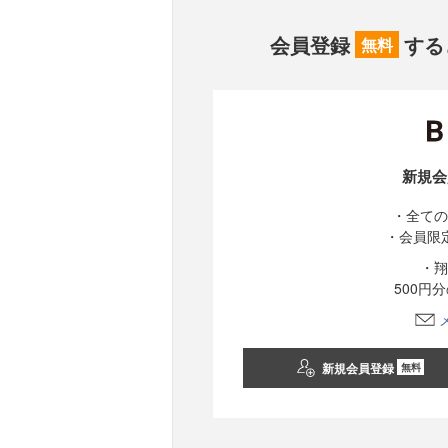
会員登録
する
無料
新規会
・全ての
・会員限
・翔
500円
新規会員登録
無料