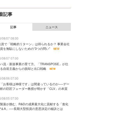
着記事
記事
ニュース
/08/07 08:00
出資で「戦略的リターン」は得られるか？ 事業会社
資を無駄にしないための“3つの問い”
NEW
/08/07 07:00
ハ流・新規事業の育て方。「TRANSPOSE」が仕
る自前主義からの脱却と出口戦略
NEW
/08/06 07:00
「お客様は神様です」は間違っているのか──デー
析の巨匠フェーダー教授が明かす「CLV」の本質
/08/05 07:00
製薬が挑む、R&Dの成果最大化に貢献する「進化
P＆A」──長期大型投資の意思決定の秘訣とは