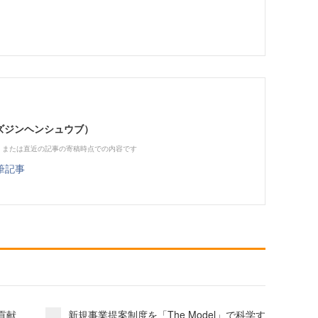
（ビズジンヘンシュウブ）
、または直近の記事の寄稿時点での内容です
筆記事
貢献
新規事業提案制度を「The Model」で科学す