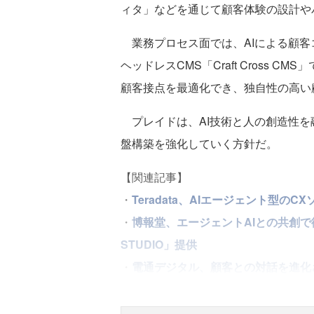
ィタ」などを通じて顧客体験の設計や
業務プロセス面では、AIによる顧客
ヘッドレスCMS「Craft Cross
顧客接点を最適化でき、独自性の高い
プレイドは、AI技術と人の創造性を
盤構築を強化していく方針だ。
【関連記事】
・
Teradata、AIエージェント型の
・
博報堂、エージェントAIとの共創で
STUDIO」提供
・
電通デジタル、顧客との対話を進化