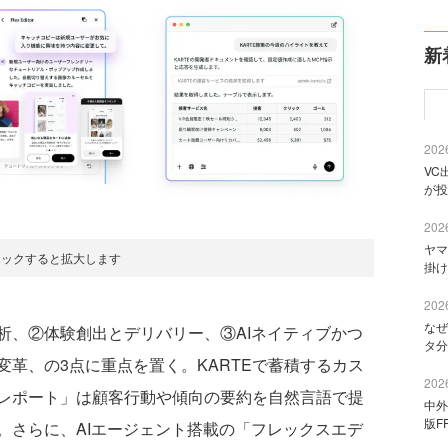
新
2026
VC
が投
2026
ヤマ
リックすると拡大します
掛け
2026
なぜ
、②体験創出とデリバリー、③AIネイティブかつ
タ分
革、の3点に重点を置く。KARTEで蓄積するカス
2026
レポート」は顧客行動や傾向の要約を自然言語で提
中外
版F
。さらに、AIエージェント搭載の「フレックスエデ