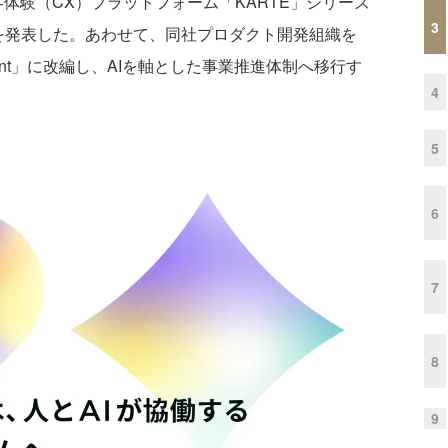
客体験（CX）プラットフォーム「KARTE」シリーズ
3
I」を発表した。あわせて、同社プロダクト開発組織を
Department」に改編し、AIを軸とした事業推進体制へ移行す
4
5
6
7
8
9