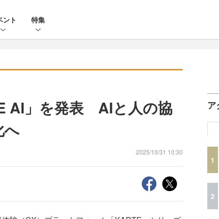
ベント
特集
E AI」を発表 AIと人の協
ア
化へ
2025/10/31 10:30
1
2