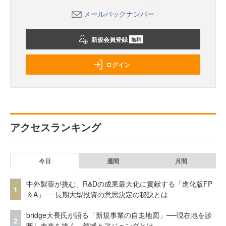
メールバックナンバー
新規会員登録
無料
ログイン
アクセスランキング
今日
週間
月間
中外製薬が挑む、R&Dの成果最大化に貢献する「進化版FP
1
＆A」──長期大型投資の意思決定の秘訣とは
bridge大長氏が語る「新規事業の自走地図」──現在地を診
2
断し未来を描く、領域とアジェンダとは