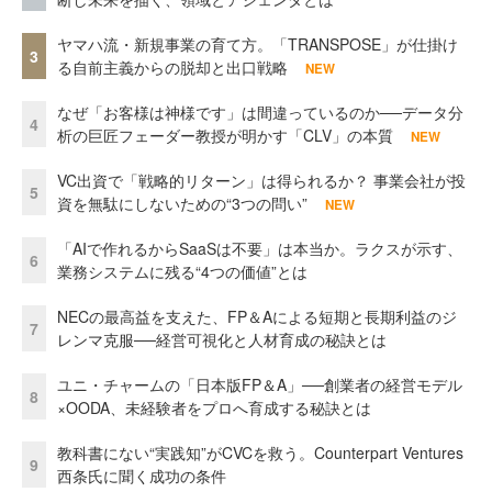
ヤマハ流・新規事業の育て方。「TRANSPOSE」が仕掛け
3
る自前主義からの脱却と出口戦略
NEW
なぜ「お客様は神様です」は間違っているのか──データ分
4
析の巨匠フェーダー教授が明かす「CLV」の本質
NEW
VC出資で「戦略的リターン」は得られるか？ 事業会社が投
5
資を無駄にしないための“3つの問い”
NEW
「AIで作れるからSaaSは不要」は本当か。ラクスが示す、
6
業務システムに残る“4つの価値”とは
NECの最高益を支えた、FP＆Aによる短期と長期利益のジ
7
レンマ克服──経営可視化と人材育成の秘訣とは
ユニ・チャームの「日本版FP＆A」──創業者の経営モデル
8
×OODA、未経験者をプロへ育成する秘訣とは
教科書にない“実践知”がCVCを救う。Counterpart Ventures
9
西条氏に聞く成功の条件