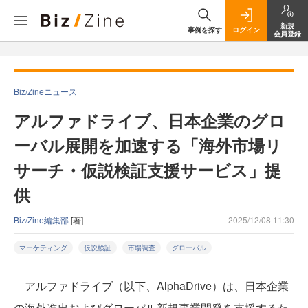
新規
事例を探す
ログイン
会員登録
Biz/Zineニュース
アルファドライブ、日本企業のグロ
ーバル展開を加速する「海外市場リ
サーチ・仮説検証支援サービス」提
供
Biz/Zine編集部
[著]
2025/12/08 11:30
マーケティング
仮説検証
市場調査
グローバル
アルファドライブ（以下、AlphaDrive）は、日本企業
の海外進出およびグローバル新規事業開発を支援するた