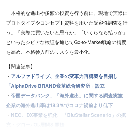
本格的な進出や多額の投資を行う前に、現地で実際に
プロトタイプやコンセプト資料を用いた受容性調査を行
う。「実際に買いたいと思うか」「いくらなら払うか」
といったシビアな検証を通じてGo-to-Market戦略の精度
を高め、本格参入前のリスクを最小化。
【関連記事】
・
アルファドライブ、企業の変革力再構築を目指し
「AlphaDrive BRAND変革総合研究所」設立
・
帝国データバンク、「海外進出」に関する調査実施
企業の海外進出率は18.3％でコロナ禍前より低下
・
NEC、DX事業を強化 「BluStellar Scenario」の拡
充・グローバル展開を開始