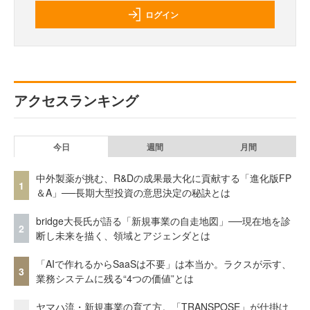
ログイン
アクセスランキング
今日
週間
月間
中外製薬が挑む、R&Dの成果最大化に貢献する「進化版FP
1
＆A」──長期大型投資の意思決定の秘訣とは
bridge大長氏が語る「新規事業の自走地図」──現在地を診
2
断し未来を描く、領域とアジェンダとは
「AIで作れるからSaaSは不要」は本当か。ラクスが示す、
3
業務システムに残る“4つの価値”とは
ヤマハ流・新規事業の育て方。「TRANSPOSE」が仕掛け