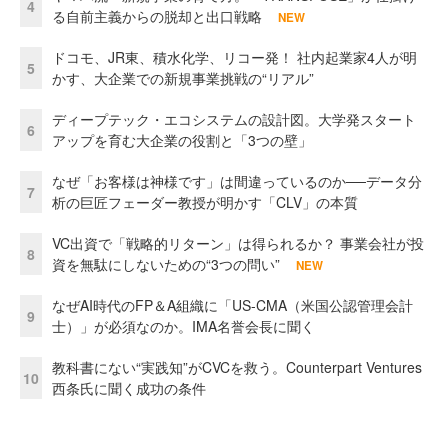
4
る自前主義からの脱却と出口戦略
NEW
ドコモ、JR東、積水化学、リコー発！ 社内起業家4人が明
5
かす、大企業での新規事業挑戦の“リアル”
ディープテック・エコシステムの設計図。大学発スタート
6
アップを育む大企業の役割と「3つの壁」
なぜ「お客様は神様です」は間違っているのか──データ分
7
析の巨匠フェーダー教授が明かす「CLV」の本質
VC出資で「戦略的リターン」は得られるか？ 事業会社が投
8
資を無駄にしないための“3つの問い”
NEW
なぜAI時代のFP＆A組織に「US-CMA（米国公認管理会計
9
士）」が必須なのか。IMA名誉会長に聞く
教科書にない“実践知”がCVCを救う。Counterpart Ventures
10
西条氏に聞く成功の条件