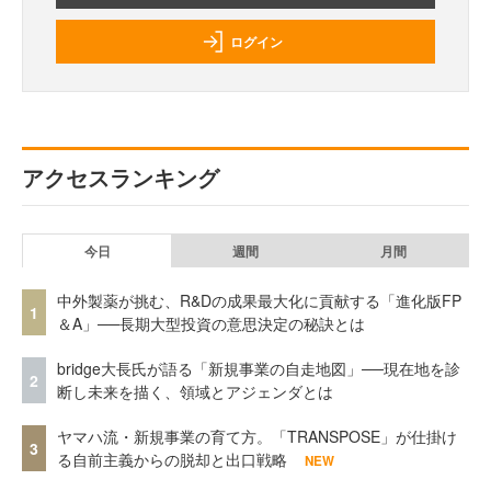
ログイン
アクセスランキング
今日
週間
月間
中外製薬が挑む、R&Dの成果最大化に貢献する「進化版FP
1
＆A」──長期大型投資の意思決定の秘訣とは
bridge大長氏が語る「新規事業の自走地図」──現在地を診
2
断し未来を描く、領域とアジェンダとは
ヤマハ流・新規事業の育て方。「TRANSPOSE」が仕掛け
3
る自前主義からの脱却と出口戦略
NEW