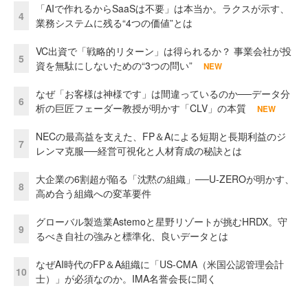
「AIで作れるからSaaSは不要」は本当か。ラクスが示す、
4
業務システムに残る“4つの価値”とは
VC出資で「戦略的リターン」は得られるか？ 事業会社が投
5
資を無駄にしないための“3つの問い”
NEW
なぜ「お客様は神様です」は間違っているのか──データ分
6
析の巨匠フェーダー教授が明かす「CLV」の本質
NEW
NECの最高益を支えた、FP＆Aによる短期と長期利益のジ
7
レンマ克服──経営可視化と人材育成の秘訣とは
大企業の6割超が陥る「沈黙の組織」──U-ZEROが明かす、
8
高め合う組織への変革要件
グローバル製造業Astemoと星野リゾートが挑むHRDX。守
9
るべき自社の強みと標準化、良いデータとは
なぜAI時代のFP＆A組織に「US-CMA（米国公認管理会計
10
士）」が必須なのか。IMA名誉会長に聞く