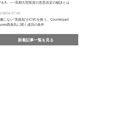
P＆A」──長期大型投資の意思決定の秘訣とは
/08/04 07:00
書にない“実践知”がCVCを救う。Counterpart
ntures西条氏に聞く成功の条件
新着記事一覧を見る