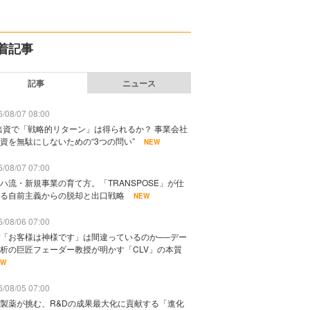
着記事
記事
ニュース
/08/07 08:00
出資で「戦略的リターン」は得られるか？ 事業会社
資を無駄にしないための“3つの問い”
NEW
/08/07 07:00
ハ流・新規事業の育て方。「TRANSPOSE」が仕
る自前主義からの脱却と出口戦略
NEW
/08/06 07:00
「お客様は神様です」は間違っているのか──デー
析の巨匠フェーダー教授が明かす「CLV」の本質
EW
/08/05 07:00
製薬が挑む、R&Dの成果最大化に貢献する「進化