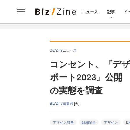
ニュース
記事
イ
Biz/Zineニュース
コンセント、『デザ
ポート2023』公
の実態を調査
Biz/Zine編集部
[著]
デザイン思考
組織変革
デザイン
D