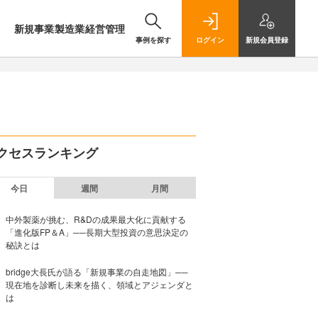
新規事業
製造業
経営管理
事例を探す
ログイン
新規
会員登録
クセスランキング
今日
週間
月間
中外製薬が挑む、R&Dの成果最大化に貢献する
「進化版FP＆A」──長期大型投資の意思決定の
秘訣とは
bridge大長氏が語る「新規事業の自走地図」──
現在地を診断し未来を描く、領域とアジェンダと
は