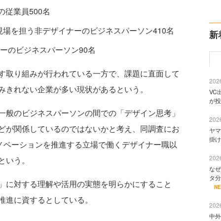
の従業員500名
現場を担う非デザイナーのビジネスパーソン410名
新
ーのビジネスパーソン90名
す取り組みが行われている一方で、課題に直面して
2026
みきれない企業が多い現状があるという。
VC
が投
一般のビジネスパーソンの間での「デザイン思考」
2026
どが関係しているのではないかと考え、同調査にお
ヤマ
掛け
イノベーションを推進する立場で働くデザイナー職以
2026
という。
なぜ
タ分
」に対する理解や活用の実態を明らかにすること
N
推進に資するとしている。
2026
中外