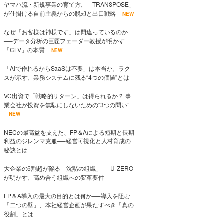
ヤマハ流・新規事業の育て方。「TRANSPOSE」
が仕掛ける自前主義からの脱却と出口戦略
NEW
なぜ「お客様は神様です」は間違っているのか
──データ分析の巨匠フェーダー教授が明かす
「CLV」の本質
NEW
「AIで作れるからSaaSは不要」は本当か。ラク
スが示す、業務システムに残る“4つの価値”とは
VC出資で「戦略的リターン」は得られるか？ 事
業会社が投資を無駄にしないための“3つの問い”
NEW
NECの最高益を支えた、FP＆Aによる短期と長期
利益のジレンマ克服──経営可視化と人材育成の
秘訣とは
大企業の6割超が陥る「沈黙の組織」──U-ZERO
が明かす、高め合う組織への変革要件
FP＆A導入の最大の目的とは何か──導入を阻む
「二つの壁」、本社経営企画が果たすべき「真の
役割」とは