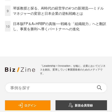
琴坂教授と探る、AI時代の経営学の4つの新潮流──ミドル
9
マネジャーの変容と日本企業の逆転戦略とは
日本版FP＆A×HRBPの真髄──戦略を「組織能力」へと翻訳
10
し、事業を勝利へ導くパートナーへの進化
「Leadership ☓ Innovation」を軸に、企業においてビジネ
スを創出、変革していく事業開発者のためのメディアで
す。
ログイン
新規会員登録