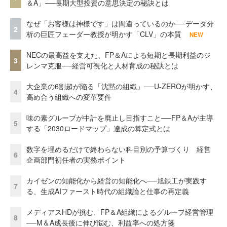
＆A」──長期大型投資の意思決定の秘訣とは
なぜ「お客様は神様です」は間違っているのか──データ分
2
析の巨匠フェーダー教授が明かす「CLV」の本質
NEW
NECの最高益を支えた、FP＆Aによる短期と長期利益のジ
3
レンマ克服──経営可視化と人材育成の秘訣とは
大企業の6割超が陥る「沈黙の組織」──U-ZEROが明かす、
4
高め合う組織への変革要件
味の素グループが中計を廃止し目指すこと──FP＆Aが主導
5
する「2030ロードマップ」達成の算定式とは
数字を埋めるだけで終わらない科目別の予算づくり 経営
6
企画部門初任者の実務ポイント
カイゼンの知能化から経営の知能化へ──旭鉄工が実践す
7
る、生成AIファースト時代の組織論と仕事の再定義
メディアスHDが挑む、FP＆A組織によるグループ経営管理
8
──M＆A成長後に伸び悩む、利益率への処方箋