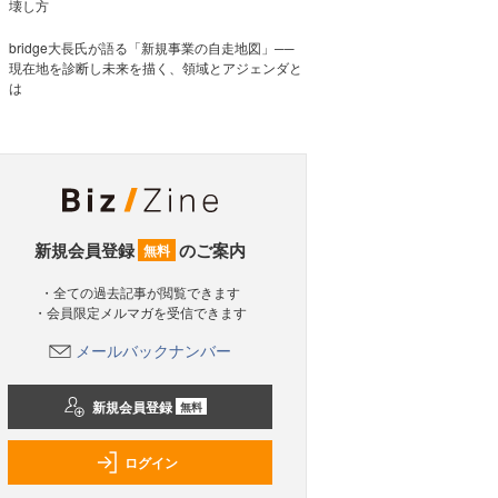
壊し方
bridge大長氏が語る「新規事業の自走地図」──
現在地を診断し未来を描く、領域とアジェンダと
は
新規会員登録
のご案内
無料
・全ての過去記事が閲覧できます
・会員限定メルマガを受信できます
メールバックナンバー
新規会員登録
無料
ログイン