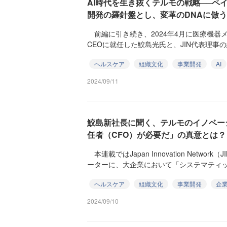
AI時代を生き抜くテルモの戦略──ペ
開発の羅針盤とし、変革のDNAに倣う
前編に引き続き、2024年4月に医療機器
CEOに就任した鮫島光氏と、JIN代表理事の
ヘルスケア
組織文化
事業開発
AI
2024/09/11
鮫島新社長に聞く、テルモのイノベー
任者（CFO）が必要だ」の真意とは？
本連載ではJapan Innovation Netw
ーターに、大企業において「システマティック
ヘルスケア
組織文化
事業開発
企
2024/09/10