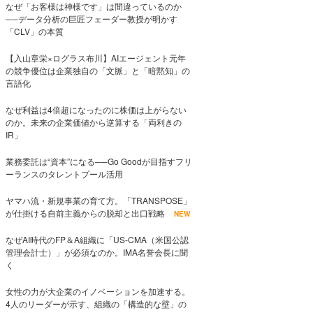
なぜ「お客様は神様です」は間違っているのか
──データ分析の巨匠フェーダー教授が明かす
「CLV」の本質
【入山章栄×ログラス布川】AIエージェント元年
の競争優位は企業独自の「文脈」と「暗黙知」の
言語化
なぜ利益は4倍超になったのに株価は上がらない
のか。未来の企業価値から逆算する「両利きの
IR」
業務委託は“資本”になる──Go Goodが目指すフリ
ーランスのタレントプール活用
ヤマハ流・新規事業の育て方。「TRANSPOSE」
が仕掛ける自前主義からの脱却と出口戦略
NEW
なぜAI時代のFP＆A組織に「US-CMA（米国公認
管理会計士）」が必須なのか。IMA名誉会長に聞
く
女性の力が大企業のイノベーションを加速する。
4人のリーダーが示す、組織の「構造的な壁」の