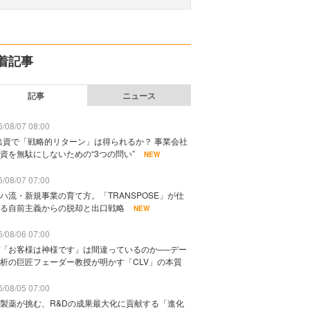
着記事
記事
ニュース
/08/07 08:00
出資で「戦略的リターン」は得られるか？ 事業会社
資を無駄にしないための“3つの問い”
NEW
/08/07 07:00
ハ流・新規事業の育て方。「TRANSPOSE」が仕
る自前主義からの脱却と出口戦略
NEW
/08/06 07:00
「お客様は神様です」は間違っているのか──デー
析の巨匠フェーダー教授が明かす「CLV」の本質
/08/05 07:00
製薬が挑む、R&Dの成果最大化に貢献する「進化