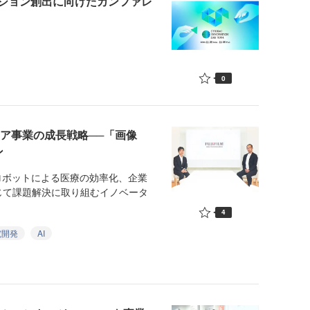
ション創出に向けたカンファレ
0
ア事業の成長戦略──「画像
ン
ロボットによる医療の効率化、企業
じて課題解決に取り組むイノベータ
4
究開発
AI