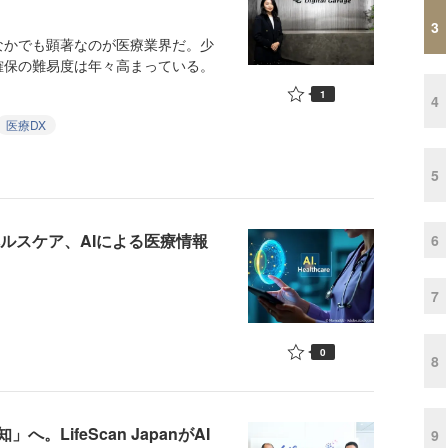
3
かでも顕著なのが医療業界だ。少
確保の難易度は年々高まっている。
1
4
医療DX
5
ヘルスケア、AIによる医療情報
6
7
0
8
LifeScan JapanがAI
9