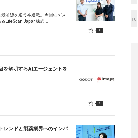
最前線を追う本連載。今回のゲス
10
Scan Japan株式...
9
要因を解明するAIエージェントを
0
トレンドと製薬業界へのインパ
？