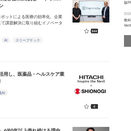
版F
ン
2026
ロボットによる医療の効率化、企業
教科
じて課題解決に取り組むイノベータ
Ve
544
AI
スリープテック
を活用し、医薬品・ヘルスケア業
携
AI
0
」が60年以上売れ続ける理由