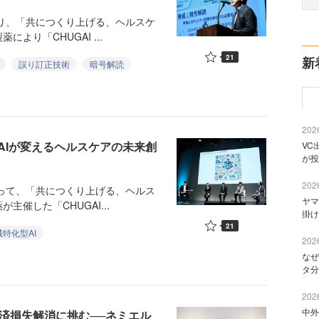
わたり、「共につくり上げる、ヘルスケ
り「CHUGAI ...
21
新
誤り訂正技術
暗号解読
2026
AIが変えるヘルスケアの未来創
VC
が投
2026
わたって、「共につくり上げる、ヘルス
ヤマ
催した「CHUGAI...
掛け
21
域特化型AI
2026
なぜ
タ分
2026
中外
済損失解消に挑む──ネミエル