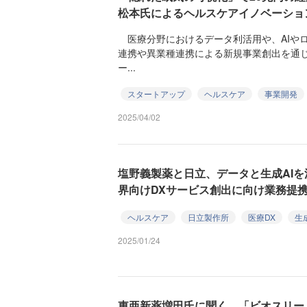
松本氏によるヘルスケアイノベーショ
医療分野におけるデータ利活用や、AIや
連携や異業種連携による新規事業創出を通
ー...
スタートアップ
ヘルスケア
事業開発
2025/04/02
塩野義製薬と日立、データと生成AI
界向けDXサービス創出に向け業務提
ヘルスケア
日立製作所
医療DX
生成
2025/01/24
東亜新薬増田氏に聞く、「ビオスリー