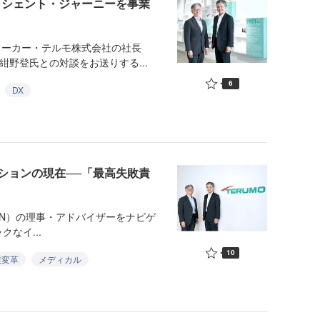
イシェント・ジャーニーを事業
メーカー・テルモ株式会社の社長
紺野登氏との対談をお送りする...
6
DX
ションの現在──「最高失敗責
ork（JIN）の理事・アドバイザーをナビゲ
なイ...
10
業変革
メディカル