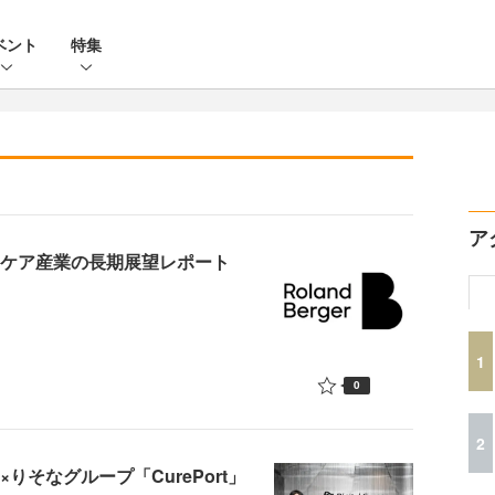
ベント
特集
ア
スケア産業の長期展望レポート
1
0
2
りそなグループ「CurePort」