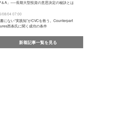
P＆A」──長期大型投資の意思決定の秘訣とは
/08/04 07:00
書にない“実践知”がCVCを救う。Counterpart
ntures西条氏に聞く成功の条件
新着記事一覧を見る