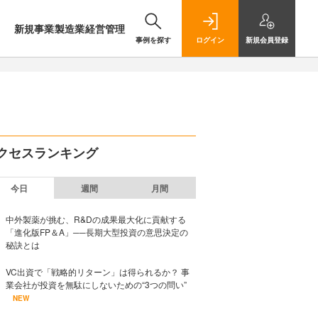
新規事業
製造業
経営管理
事例を探す
ログイン
新規
会員登録
クセスランキング
今日
週間
月間
中外製薬が挑む、R&Dの成果最大化に貢献する
「進化版FP＆A」──長期大型投資の意思決定の
秘訣とは
VC出資で「戦略的リターン」は得られるか？ 事
業会社が投資を無駄にしないための“3つの問い”
NEW