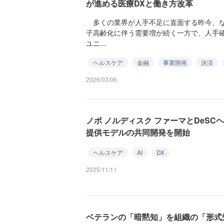
が進める医療DXと働き方改革
多くの業界が人手不足に直面する昨今、な
子高齢化に伴う需要増が続く一方で、人手
ユニ...
ヘルスケア
金融
事業開発
決済
2026/03/06
ノボ ノルディスク ファーマとDeSC
提供モデルの共同開発を開始
ヘルスケア
AI
DX
2025/11/11
ベテランの「暗黙知」を組織の「形式知」へ。