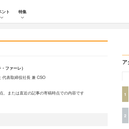
ベント
特集
ア
ラ・ファーレ）
代表取締役社長 兼 CSO
時点、または直近の記事の寄稿時点での内容です
1
2