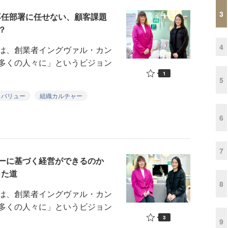
3
専任部署に任せない、顧客課題
？
4
は、創業者イングヴァル・カン
多くの人々に」というビジョン
1
5
バリュー
組織カルチャー
6
7
ーに基づく経営ができるのか
った道
8
は、創業者イングヴァル・カン
多くの人々に」というビジョン
3
9