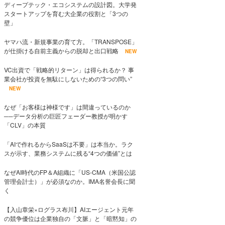
ディープテック・エコシステムの設計図。大学発
スタートアップを育む大企業の役割と「3つの
壁」
ヤマハ流・新規事業の育て方。「TRANSPOSE」
が仕掛ける自前主義からの脱却と出口戦略
NEW
VC出資で「戦略的リターン」は得られるか？ 事
業会社が投資を無駄にしないための“3つの問い”
NEW
なぜ「お客様は神様です」は間違っているのか
──データ分析の巨匠フェーダー教授が明かす
「CLV」の本質
「AIで作れるからSaaSは不要」は本当か。ラク
スが示す、業務システムに残る“4つの価値”とは
なぜAI時代のFP＆A組織に「US-CMA（米国公認
管理会計士）」が必須なのか。IMA名誉会長に聞
く
【入山章栄×ログラス布川】AIエージェント元年
の競争優位は企業独自の「文脈」と「暗黙知」の