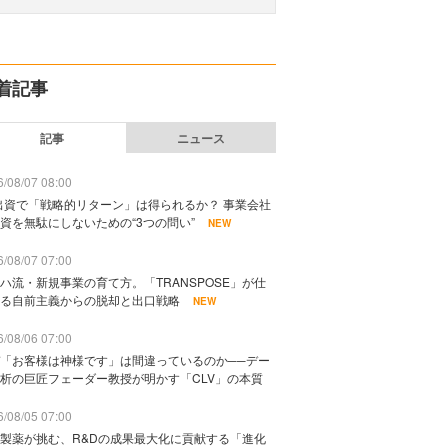
着記事
記事
ニュース
/08/07 08:00
出資で「戦略的リターン」は得られるか？ 事業会社
資を無駄にしないための“3つの問い”
NEW
/08/07 07:00
ハ流・新規事業の育て方。「TRANSPOSE」が仕
る自前主義からの脱却と出口戦略
NEW
/08/06 07:00
「お客様は神様です」は間違っているのか──デー
析の巨匠フェーダー教授が明かす「CLV」の本質
/08/05 07:00
製薬が挑む、R&Dの成果最大化に貢献する「進化