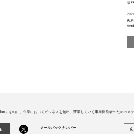
版F
2026
教科
Ve
☓ Innovation」を軸に、企業においてビジネスを創出、変革していく事業開発者のための
メールバックナンバー
広
録