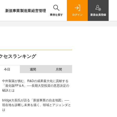
新規事業
製造業
経営管理
事例を探す
ログイン
新規
会員登録
クセスランキング
今日
週間
月間
中外製薬が挑む、R&Dの成果最大化に貢献する
「進化版FP＆A」──長期大型投資の意思決定の
秘訣とは
bridge大長氏が語る「新規事業の自走地図」──
現在地を診断し未来を描く、領域とアジェンダと
は