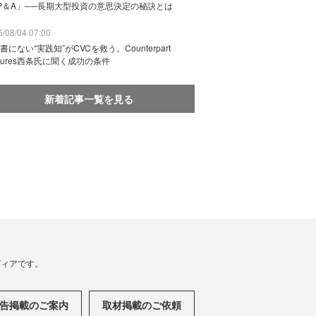
P＆A」──長期大型投資の意思決定の秘訣とは
/08/04 07:00
書にない“実践知”がCVCを救う。Counterpart
ntures西条氏に聞く成功の条件
新着記事一覧を見る
メディアです。
告掲載のご案内
取材掲載のご依頼