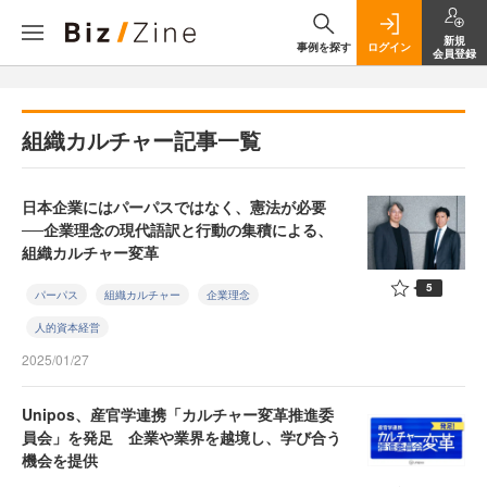
新規
事例を探す
ログイン
会員登録
組織カルチャー記事一覧
日本企業にはパーパスではなく、憲法が必要
──企業理念の現代語訳と行動の集積による、
組織カルチャー変革
5
パーパス
組織カルチャー
企業理念
人的資本経営
2025/01/27
Unipos、産官学連携「カルチャー変革推進委
員会」を発足 企業や業界を越境し、学び合う
機会を提供