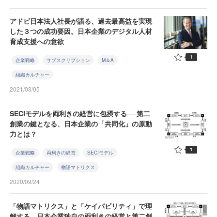
アドビ日本法人社長が語る、過去最高益を実現
した３つの成功要因。日本企業のデジタル人材
育成支援への意欲
1
企業戦略
サブスクリプション
M＆A
組織カルチャー
2021/03/05
SECIモデルを両利きの経営に包摂する──第二
創業の鍵となる、日本企業の「共同化」の原動
力とは？
1
企業戦略
両利きの経営
SECIモデル
組織カルチャー
物語マトリクス
2020/09/24
「物語マトリクス」と「ケイパビリティ」で理
解する、日本企業独自の両利きの経営と第二創