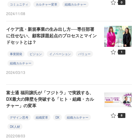
0
コミュニティ
カルチャー変革
組織カルチャー
2024/11/08
イケア流・新規事業の生み出し方──専任部署
に任せない、顧客課題起点のプロセスとマイン
ドセットとは？
1
事業開発
ビジョン
イノベーション
バリュー
組織カルチャー
2024/03/13
富士通 福田譲氏が「フジトラ」で実践する、
DX最大の障壁を突破する「ヒト・組織・カル
チャー」の変革
8
デザイン思考
組織変革
DX
組織カルチャー
DX人材
2022/08/03