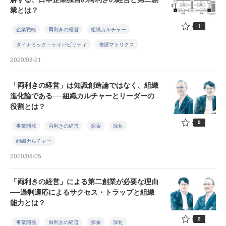
業とは？
1
企業戦略
両利きの経営
組織カルチャー
ダイナミック・ケイパビリティ
物語マトリクス
2020/08/21
「両利きの経営」は知識創造論ではなく、組織
進化論である──組織カルチャーとリーダーの
役割とは？
5
事業開発
両利きの経営
探索
深化
組織カルチャー
2020/08/05
「両利きの経営」による第二創業が必要な理由
──過剰適応によるサクセス・トラップと組織
能力とは？
2
事業開発
両利きの経営
探索
深化