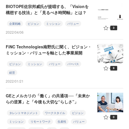
BIOTOPE佐宗邦威氏が提唱する、「Visionを
構想する技法」と「見るべき時間軸」とは？
企業戦略
ビジョン
ミッション
バリュー
3
2022/04/06
FiNC Technologies南野氏に聞く、ビジョン・
ミッション・バリューを軸とした事業展開
ビジョン
ミッション
バリュー
パーパス
9
経営
2022/01/21
GEとメルカリの「働く」の共通項──「未来か
らの逆算」と「今後も大切な“らしさ”」
タレントマネジメント
ワークスタイル
ビジョン
0
ミッション
リモートワーク
生産性
バリュー