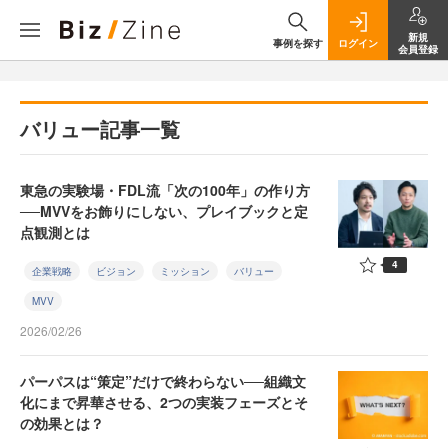
新規
事例を探す
ログイン
会員登録
バリュー記事一覧
東急の実験場・FDL流「次の100年」の作り方
──MVVをお飾りにしない、プレイブックと定
点観測とは
4
企業戦略
ビジョン
ミッション
バリュー
MVV
2026/02/26
パーパスは“策定”だけで終わらない──組織文
化にまで昇華させる、2つの実装フェーズとそ
の効果とは？