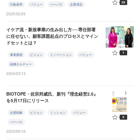
26
行動基準
バリュー
パーパス
企業理念
2025/02/25
イケア流・新規事業の生み出し方──専任部署
に任せない、顧客課題起点のプロセスとマイン
ドセットとは？
1
事業開発
ビジョン
イノベーション
バリュー
組織カルチャー
2024/03/13
BIOTOPE・佐宗邦威氏、新刊『理念経営2.0』
を5月17日にリリース
企業戦略
ビジョン
ミッション
バリュー
0
パーパス
2023/05/16