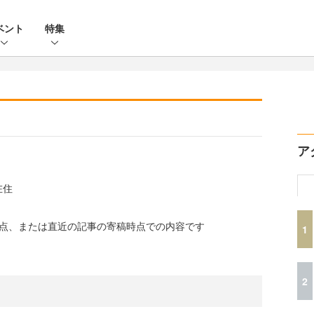
ベント
特集
ア
在住
時点、または直近の記事の寄稿時点での内容です
1
2