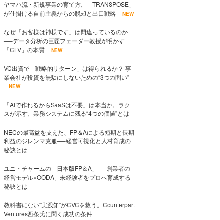
ヤマハ流・新規事業の育て方。「TRANSPOSE」
が仕掛ける自前主義からの脱却と出口戦略
NEW
なぜ「お客様は神様です」は間違っているのか
──データ分析の巨匠フェーダー教授が明かす
「CLV」の本質
NEW
VC出資で「戦略的リターン」は得られるか？ 事
業会社が投資を無駄にしないための“3つの問い”
NEW
「AIで作れるからSaaSは不要」は本当か。ラク
スが示す、業務システムに残る“4つの価値”とは
NECの最高益を支えた、FP＆Aによる短期と長期
利益のジレンマ克服──経営可視化と人材育成の
秘訣とは
ユニ・チャームの「日本版FP＆A」──創業者の
経営モデル×OODA、未経験者をプロへ育成する
秘訣とは
教科書にない“実践知”がCVCを救う。Counterpart
Ventures西条氏に聞く成功の条件