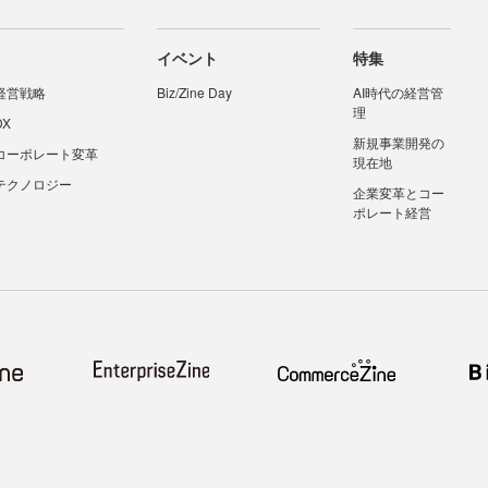
イベント
特集
経営戦略
Biz/Zine Day
AI時代の経営管
理
DX
新規事業開発の
コーポレート変革
現在地
テクノロジー
企業変革とコー
ポレート経営