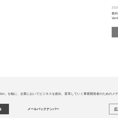
2026
教科
Ve
☓ Innovation」を軸に、企業においてビジネスを創出、変革していく事業開発者のための
メールバックナンバー
広
録