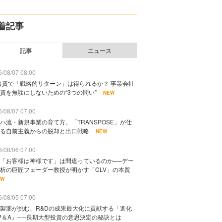
着記事
記事
ニュース
/08/07 08:00
出資で「戦略的リターン」は得られるか？ 事業会社
資を無駄にしないための“3つの問い”
NEW
/08/07 07:00
ハ流・新規事業の育て方。「TRANSPOSE」が仕
る自前主義からの脱却と出口戦略
NEW
/08/06 07:00
「お客様は神様です」は間違っているのか──デー
析の巨匠フェーダー教授が明かす「CLV」の本質
EW
/08/05 07:00
製薬が挑む、R&Dの成果最大化に貢献する「進化
P＆A」──長期大型投資の意思決定の秘訣とは