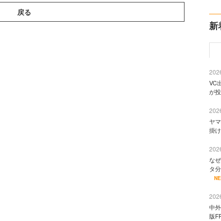
戻る
新
2026
VC
が投
2026
ヤマ
掛け
2026
なぜ
タ分
N
2026
中外
版F