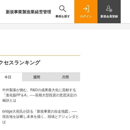
新規事業
製造業
経営管理
事例を探す
ログイン
新規
会員登録
クセスランキング
今日
週間
月間
中外製薬が挑む、R&Dの成果最大化に貢献する
「進化版FP＆A」──長期大型投資の意思決定の
秘訣とは
bridge大長氏が語る「新規事業の自走地図」──
現在地を診断し未来を描く、領域とアジェンダと
は