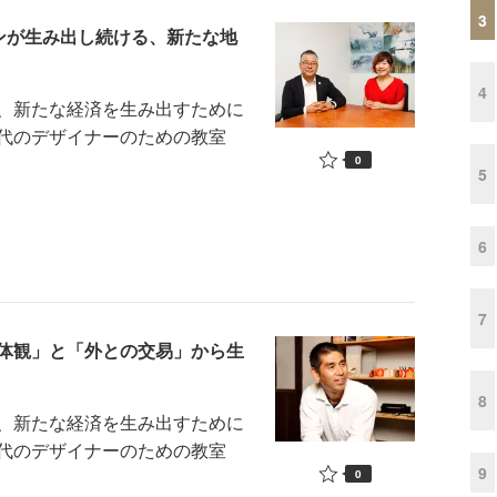
3
ザインが生み出し続ける、新たな地
4
、新たな経済を生み出すために
代のデザイナーのための教室
0
5
6
7
体観」と「外との交易」から生
8
、新たな経済を生み出すために
代のデザイナーのための教室
9
0