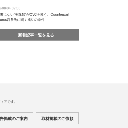
/08/04 07:00
書にない“実践知”がCVCを救う。Counterpart
ntures西条氏に聞く成功の条件
新着記事一覧を見る
メディアです。
告掲載のご案内
取材掲載のご依頼